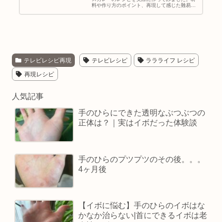
料や作り方のポイント、再現して感じた難易度
や味の感想を正直レビューしています。
テレビレシピ再現
テレビレシピ
ララライフ レシピ
再現レシピ
人気記事
手のひらにできた透明なぶつぶつの
正体は？｜実はイボだった体験談
手のひらのプツプツのその後。。。
4ヶ月後
【イボに悩む】手のひらのイボはな
かなか治らない|首にできるイボは老