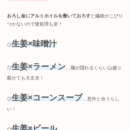
おろし金にアルミホイルを
敷いて
おろす
と繊維がこびり
つかないので後処理も楽！
生姜×味噌汁
◎
生姜×ラーメン
◎
…麺が隠れるくらい山盛り
載せても大丈夫！
生姜×コーンスープ
◎
…意外と合うらし
い！
生姜×ビール
◎