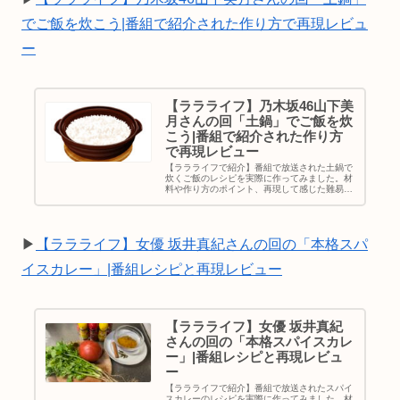
でご飯を炊こう|番組で紹介された作り方で再現レビュ
ー
【ララライフ】乃木坂46山下美
月さんの回「土鍋」でご飯を炊
こう|番組で紹介された作り方
で再現レビュー
【ララライフで紹介】番組で放送された土鍋で
炊くご飯のレシピを実際に作ってみました。材
料や作り方のポイント、再現して感じた難易度
や味の感想を正直レビューしています。
▶
【ララライフ】女優 坂井真紀さんの回の「本格スパ
イスカレー」|番組レシピと再現レビュー
【ララライフ】女優 坂井真紀
さんの回の「本格スパイスカレ
ー」|番組レシピと再現レビュ
ー
【ララライフで紹介】番組で放送されたスパイ
スカレーのレシピを実際に作ってみました。材