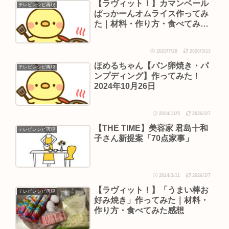
【ラヴィット！】カマンベール
テレビレシピ再現
ぱっかーんオムライス作ってみ
た｜材料・作り方・食べてみた
感想
2023/7/28
2026/3/13
ほめるちゃん【パン卵焼き・パ
テレビレシピ再現
ンプディング】作ってみた！
2024年10月26日
2024/11/5
2026/3/7
【THE TIME】美容家 君島十和
テレビレシピ再現
子さん新提案「70点家事」
2024/3/11
2026/3/7
【ラヴィット！】「うまい棒お
テレビレシピ再現
好み焼き」作ってみた｜材料・
作り方・食べてみた感想