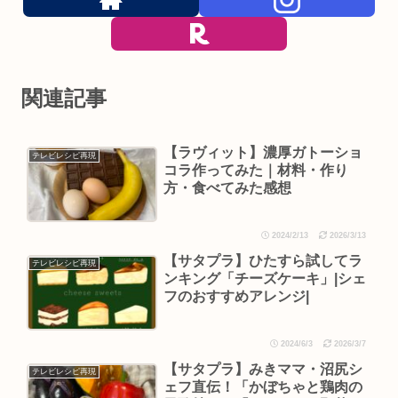
関連記事
【ラヴィット】濃厚ガトーショ
テレビレシピ再現
コラ作ってみた｜材料・作り
方・食べてみた感想
2024/2/13
2026/3/13
【サタプラ】ひたすら試してラ
テレビレシピ再現
ンキング「チーズケーキ」|シェ
フのおすすめアレンジ|
2024/6/3
2026/3/7
【サタプラ】みきママ・沼尻シ
テレビレシピ再現
ェフ直伝！「かぼちゃと鶏肉の