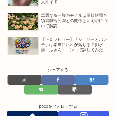
人性イボ|
華麗なる一族のモデルは岡崎財閥？
須磨離宮公園との関係と邸宅跡につ
いて解説
【正直レビュー】「シュワっとパン
チ」は本当に汚れが落ちる？排水
溝・ふきん・コンロで試してみた
シェアする
pocoをフォローする