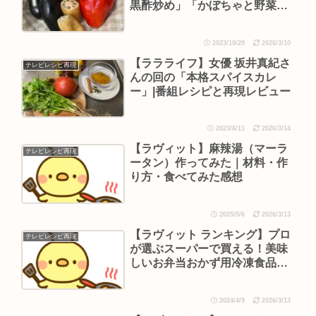
黒酢炒め」「かぼちゃと野菜の
パンケーキ」作ってみた
2023/10/29
2026/3/10
【ララライフ】女優 坂井真紀さ
テレビレシピ再現
んの回の「本格スパイスカレ
ー」|番組レシピと再現レビュー
2023/6/11
2026/3/14
【ラヴィット】麻辣湯（マーラ
テレビレシピ再現
ータン）作ってみた｜材料・作
り方・食べてみた感想
2025/5/6
2026/3/13
【ラヴィット ランキング】プロ
テレビレシピ再現
が選ぶスーパーで買える！美味
しいお弁当おかず用冷凍食品ラ
ンキング・モグ飯キッチン
2024/4/9
2026/3/13