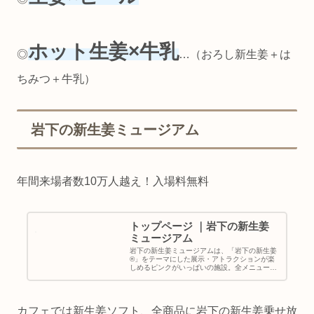
ホット生姜×牛乳
◎
…（おろし新生姜＋は
ちみつ＋牛乳）
岩下の新生姜ミュージアム
年間来場者数10万人越え！入場料無料
トップページ ｜岩下の新生姜
ミュージアム
岩下の新生姜ミュージアムは、「岩下の新生姜
®」をテーマにした展示・アトラクションが楽
しめるピンクがいっぱいの施設。全メニューに
岩下の新生姜を使用したカフェも併設。季節イ
ベントをはじめ、公式キャラクター「イワシカ
®」ちゃんのグリーティング（土...
カフェでは新生姜ソフト、全商品に岩下の新生姜乗せ放