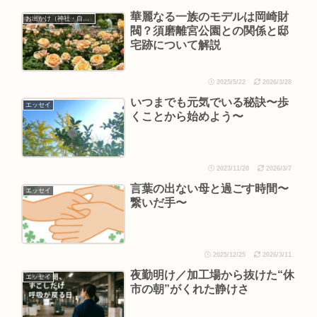
華麗なる一族のモデルは岡崎財
お出かけ（神社・自然・旅）
閥？須磨離宮公園との関係と邸
宅跡について解説
2025/5/22
2026/3/28
いつまでも元気でいる秘訣〜歩
エッセイ
くことから始めよう〜
2023/11/20
2026/3/7
言葉の出ない母と過ごす時間〜
エッセイ
繋いだ手〜
2025/12/25
2026/3/11
夜勤明け／加工場から抜けた“休
エッセイ
市の朝”がくれた静けさ