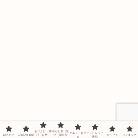
お出かけ（神
暮らし系（生
グルメ・カフ
テレビレシピ
自己紹介
人気記事10選
社・自然・
活・園芸な
エッセイ
ランキング
ェ
再現