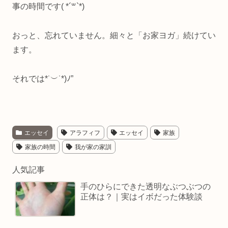
事の時間です( *´꒳`*)
おっと、忘れていません。細々と「お家ヨガ」続けてい
ます。
それでは*˙︶˙*)ﾉ”
エッセイ
アラフィフ
エッセイ
家族
家族の時間
我が家の家訓
人気記事
手のひらにできた透明なぶつぶつの
正体は？｜実はイボだった体験談