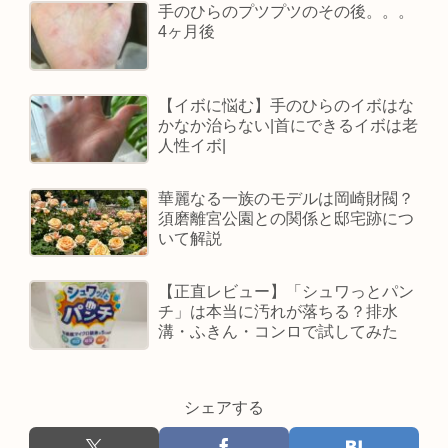
手のひらのプツプツのその後。。。
4ヶ月後
【イボに悩む】手のひらのイボはな
かなか治らない|首にできるイボは老
人性イボ|
華麗なる一族のモデルは岡崎財閥？
須磨離宮公園との関係と邸宅跡につ
いて解説
【正直レビュー】「シュワっとパン
チ」は本当に汚れが落ちる？排水
溝・ふきん・コンロで試してみた
シェアする