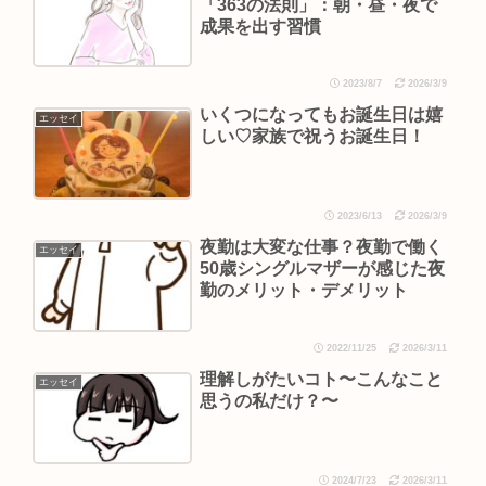
「363の法則」：朝・昼・夜で
成果を出す習慣
2023/8/7
2026/3/9
いくつになってもお誕生日は嬉
エッセイ
しい♡家族で祝うお誕生日！
2023/6/13
2026/3/9
夜勤は大変な仕事？夜勤で働く
エッセイ
50歳シングルマザーが感じた夜
勤のメリット・デメリット
2022/11/25
2026/3/11
理解しがたいコト〜こんなこと
エッセイ
思うの私だけ？〜
2024/7/23
2026/3/11