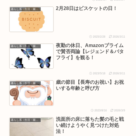
2月28日はビスケットの日！
暮らし系（生活・園芸など）
2025/2/28
2026/3/11
夜勤の休日、Amazonプライム
暮らし系（生活・園芸など）
で賛否両論【レジェンド＆バタ
フライ】を観る！
2023/5/18
2026/3/11
歳の節目【長寿のお祝い】お祝
暮らし系（生活・園芸など）
いする年齢と呼び方
2023/8/16
2026/3/9
洗面所の床に落ちた髪の毛と戦
暮らし系（生活・園芸など）
い続けようやく見つけた対処
法！