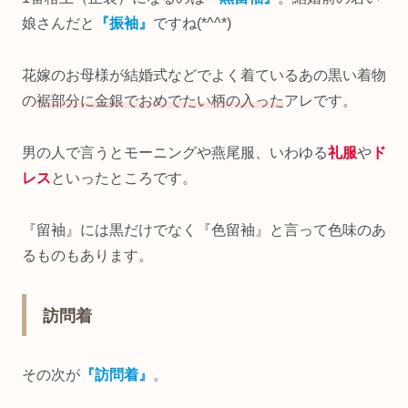
娘さんだと
『振袖』
ですね(*^^*)
花嫁のお母様が結婚式などでよく着ているあの黒い着物
の
裾部分に金銀でおめでたい柄の入った
アレです。
男の人で言うとモーニングや燕尾服、いわゆる
礼服
や
ド
レス
といったところです。
『留袖』には黒だけでなく『色留袖』と言って色味のあ
るものもあります。
訪問着
その次が
『訪問着』
。