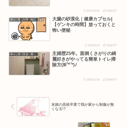
2022/12/16
2026/3/7
大腸の砂漠化｜健康カプセル|
暮らし系（生活・園芸など）
【ゲンキの時間】放っておくと
怖い便秘
2023/8/24
2026/3/7
主婦歴25年。面倒くさがりの綺
暮らし系（生活・園芸など）
麗好きがやってる簡単トイレ掃
除方(ꕤ ॑꒳ ॑*)ﾉ
2022/11/26
2026/3/7
末娘の高校卒業で我が家から制服が無
くなる!?