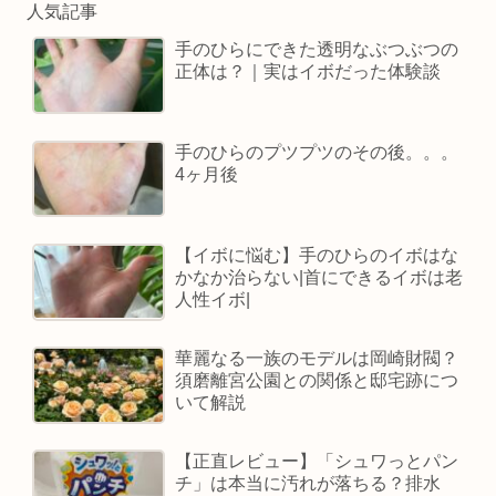
人気記事
手のひらにできた透明なぶつぶつの
正体は？｜実はイボだった体験談
手のひらのプツプツのその後。。。
4ヶ月後
【イボに悩む】手のひらのイボはな
かなか治らない|首にできるイボは老
人性イボ|
華麗なる一族のモデルは岡崎財閥？
須磨離宮公園との関係と邸宅跡につ
いて解説
【正直レビュー】「シュワっとパン
チ」は本当に汚れが落ちる？排水