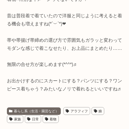
昔は普段着で着ていたので洋服と同じように考えると着
る機会も増えますね(*´︶`*)❤︎
帯や帯揚げ帯締めの選び方で雰囲気もガラッと変わって
モダンな感じで着こなせたり、お上品にまとめたり……
無限の合せ方が楽しめます(*^^*)♬
お出かけするのにスカートにする？パンツにする？ワン
ピース着ちゃう？みたいなノリで着れるといいですね♬
暮らし系（生活・園芸など）
アラフィフ
娘
家族
日常
着物