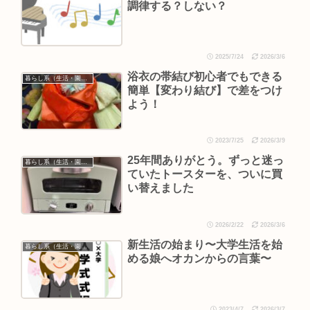
調律する？しない？
2025/7/24
2026/3/6
浴衣の帯結び初心者でもできる
暮らし系（生活・園芸など）
簡単【変わり結び】で差をつけ
よう！
2023/7/25
2026/3/9
25年間ありがとう。ずっと迷っ
暮らし系（生活・園芸など）
ていたトースターを、ついに買
い替えました
2026/2/22
2026/3/6
新生活の始まり〜大学生活を始
暮らし系（生活・園芸など）
める娘へオカンからの言葉〜
2023/4/7
2026/3/7