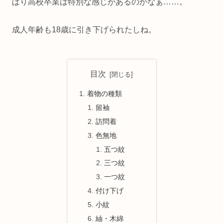
ぱり高校卒業は特別な感じがあるのかなぁ……。
成人年齢も18歳に引き下げられたしね。
目次
着物の種類
留袖
訪問着
色無地
五つ紋
三つ紋
一つ紋
付け下げ
小紋
紬・木綿