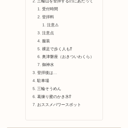
三輪山を登拝するのにあたって
受付時間
登拝料
注意⚠️
注意点
服装
裸足で歩く人も⁉︎
奥津磐座（おきついわくら）
御神水
登拝後は…
駐車場
三輪そうめん
葛煉り蜜のかき氷⁉︎
おススメパワースポット