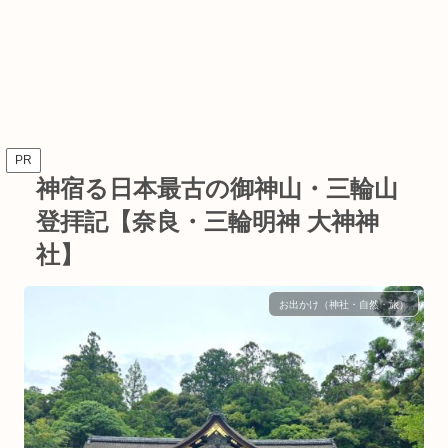
PR
神宿る日本最古の御神山・三輪山
登拝記【奈良・三輪明神 大神神
社】
お出かけ（神社・自然・旅）