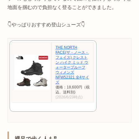
地面を掴むので負担なく登ることができました。
👇やっぱりおすすめ登山シューズ👇
THE NORTH
FACE(ザ・ノース・
フェイス) クレスト
ン ハイク ミッド ウ
ォータープルーフ
ウィメンズ
NFW52321 全4サイ
ズ
価格：18,600円（税
込、送料別)
(2026/6/23時点)
裸足で歩く人も⁉︎