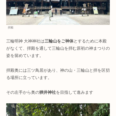
拝殿
三輪明神 大神神社は
三輪山をご神体
とするために本殿
がなくて、拝殿を通して三輪山を拝む原初の神まつりの
姿を留めています。
拝殿奥には三ツ鳥居があり、神の山・三輪山と拝を区切
る場所に立っています。
その左手から奥の
狹井神社
を目指して進みます