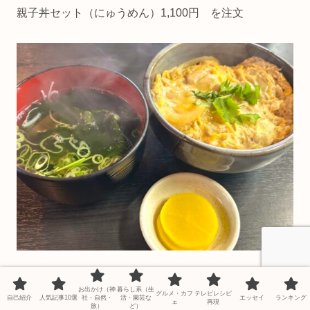
親子丼セット（にゅうめん）1,100円 を注文
おそうめんはもちろん、麺つゆも、親子丼も、たくあん
お出かけ（神
暮らし系（生
グルメ・カフ
テレビレシピ
まで美味しかったです♪
自己紹介
人気記事10選
社・自然・
活・園芸な
エッセイ
ランキング
ェ
再現
旅）
ど）