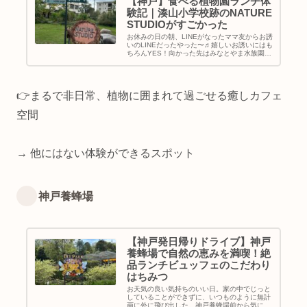
【神戸】食べる植物園ランチ体
験記｜湊山小学校跡のNATURE
STUDIOがすごかった
お休みの日の朝、LINEがなったママ友からお誘
いのLINEだったやった〜♬嬉しいお誘いにはも
ちろんYES！向かった先はみなとやま水族園の
あるNATURE STUDIO【食べる植物園】「ここ
本当に学校だったの？」と思うくらい、おしゃ
れな空間に...
👉まるで非日常、植物に囲まれて過ごせる癒しカフェ
空間
→ 他にはない体験ができるスポット
神戸養蜂場
【神戸発日帰りドライブ】神戸
養蜂場で自然の恵みを満喫！絶
品ランチビュッフェのこだわり
はちみつ
お天気の良い気持ちのいい日。家の中でじっと
していることができずに、いつものように無計
画に外に飛び出した。神戸養蜂場前から気にな