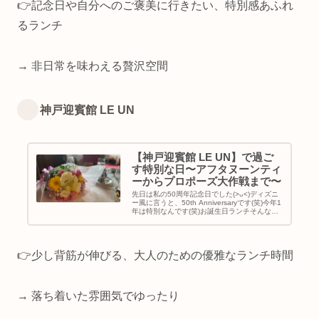
👉記念日や自分へのご褒美に行きたい、特別感あふれ
るランチ
→ 非日常を味わえる贅沢空間
神戸迎賓館 LE UN
【神戸迎賓館 LE UN】で過ご
す特別な日〜アフタヌーンティ
ーからプロポーズ大作戦まで〜
先日は私の50周年記念日でした(>ᴗ<)ディズニ
ー風に言うと、50th Anniversaryです(笑)今年1
年は特別なんです(笑)お誕生日ランチそんな特
別な日のお祝いランチに訪れたのは｢神戸迎賓
館 LE UN｣門にはお迎えの人が立っていて...
👉少し背筋が伸びる、大人のための優雅なランチ時間
→ 落ち着いた雰囲気でゆったり