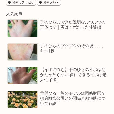
神戸カフェ巡り
神戸グルメ
人気記事
手のひらにできた透明なぶつぶつの
正体は？｜実はイボだった体験談
手のひらのプツプツのその後。。。
4ヶ月後
【イボに悩む】手のひらのイボはな
かなか治らない|首にできるイボは老
人性イボ|
華麗なる一族のモデルは岡崎財閥？
須磨離宮公園との関係と邸宅跡につ
いて解説