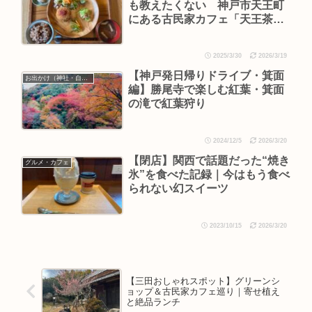
も教えたくない 神戸市天王町
にある古民家カフェ「天王茶
屋」で癒やしのひととき
2025/3/30
2026/3/19
【神戸発日帰りドライブ・箕面
お出かけ（神社・自然・旅）
編】勝尾寺で楽しむ紅葉・箕面
の滝で紅葉狩り
2024/12/5
2026/3/20
【閉店】関西で話題だった“焼き
グルメ・カフェ
氷”を食べた記録｜今はもう食べ
られない幻スイーツ
2023/10/15
2026/3/20
【三田おしゃれスポット】グリーンシ
ョップ＆古民家カフェ巡り｜寄せ植え
と絶品ランチ