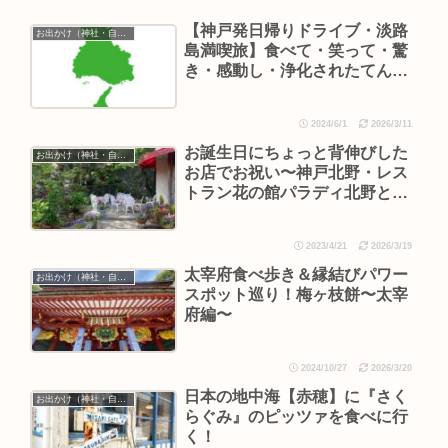
【神戸発日帰りドライブ・淡路
お出かけ（神社・自然・旅）
島満喫旅】食べて・笑って・驚
き・感動し・浄化されたてんこ
盛りPart II
2024/6/1
2026/3/11
お誕生日にちょっと背伸びした
お出かけ（神社・自然・旅）
お店でお祝い〜神戸北野・レス
トラン花の館パラディ北野と近
隣駐車場〜
2023/4/21
2026/3/19
太宰府食べ歩き＆縁結びパワー
お出かけ（神社・自然・旅）
スポット巡り！梅ヶ枝餅〜太宰
府編〜
2024/10/27
2026/3/20
日本の地中海【赤穂】に『さく
お出かけ（神社・自然・旅）
らぐみ』のピッツァを食べに行
く！