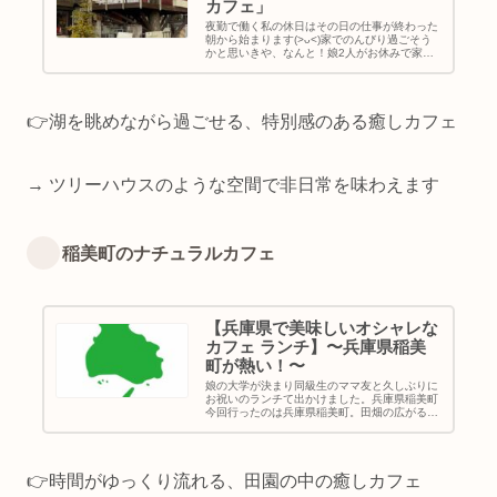
カフェ」
夜勤で働く私の休日はその日の仕事が終わった
朝から始まります(>ᴗ<)家でのんびり過ごそう
かと思いきや、なんと！娘2人がお休みで家に
いるではありませんか♡午前中朝食を食べなが
らうだうだ話をしていると…そうだ！買い物が
てらお出かけしよう！初めは...
👉湖を眺めながら過ごせる、特別感のある癒しカフェ
→ ツリーハウスのような空間で非日常を味わえます
稲美町のナチュラルカフェ
【兵庫県で美味しいオシャレな
カフェ ランチ】〜兵庫県稲美
町が熱い！〜
娘の大学が決まり同級生のママ友と久しぶりに
お祝いのランチて出かけました。兵庫県稲美町
今回行ったのは兵庫県稲美町。田畑の広がるの
どかな町が今、オシャレで熱い！！！訪れて驚
いたのがオシャレなカフェの多いこと！地産地
消カフェ NOCAその中でもお...
👉時間がゆっくり流れる、田園の中の癒しカフェ