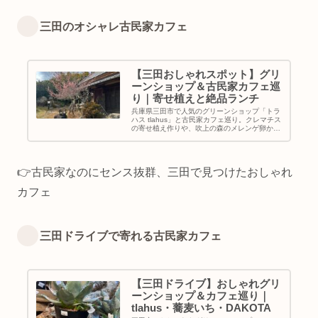
三田のオシャレ古民家カフェ
【三田おしゃれスポット】グリ
ーンショップ＆古民家カフェ巡
り｜寄せ植えと絶品ランチ
兵庫県三田市で人気のグリーンショップ「トラ
ハス tlahus」と古民家カフェ巡り。クレマチス
の寄せ植え作りや、吹上の森のメレンゲ卵かけ
ご飯、cafe noraのふわふわシフォンなど、癒
しのドライブコースを紹介します。
👉古民家なのにセンス抜群、三田で見つけたおしゃれ
カフェ
三田ドライブで寄れる古民家カフェ
【三田ドライブ】おしゃれグリ
ーンショップ＆カフェ巡り｜
tlahus・蕎麦いち・DAKOTA