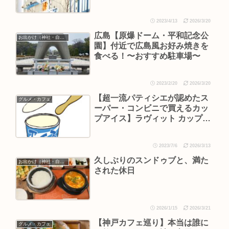
2023/4/13
2026/3/20
広島【原爆ドーム・平和記念公
お出かけ（神社・自然・旅）
園】付近で広島風お好み焼きを
食べる！〜おすすめ駐車場〜
2023/2/20
2026/3/20
【超一流パティシエが認めたス
グルメ・カフェ
ーパー・コンビニで買えるカッ
プアイス】ラヴィット カップア
イスランキング
2023/7/6
2026/3/13
久しぶりのスンドゥブと、満た
お出かけ（神社・自然・旅）
された休日
2026/1/15
2026/3/21
【神戸カフェ巡り】本当は誰に
グルメ・カフェ