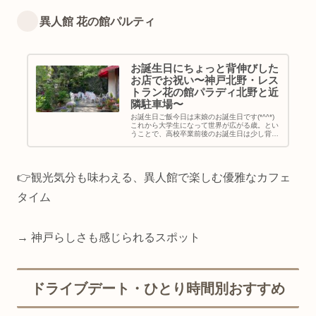
異人館 花の館パルティ
お誕生日にちょっと背伸びした
お店でお祝い〜神戸北野・レス
トラン花の館パラディ北野と近
隣駐車場〜
お誕生日ご飯今日は末娘のお誕生日です(*^^*)
これから大学生になって世界が広がる歳。とい
うことで、高校卒業前後のお誕生日は少し背伸
びして、いつもは行かないようなお店に娘と二
人でお誕生日ご飯を食べに行くことにしていま
す。長女の時は回らないお...
👉観光気分も味わえる、異人館で楽しむ優雅なカフェ
タイム
→ 神戸らしさも感じられるスポット
ドライブデート・ひとり時間別おすすめ