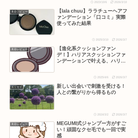
2023/10/6
2026/3/10
【lala chuu】ララチューヘアフ
美容レビュー
ァンデーション「口コミ」実際
使ってみた結果
2025/3/10
2026/3/7
【進化系クッションファン
美容レビュー
デ！】ハリアスクッションファ
ンデーションで叶える、ハリと
ツヤあふれる極上肌体験レビュ
ー
2025/4/6
2026/3/7
新しい出会いで刺激を受ける！
エッセイ
人との繋がりから得るもの
2024/3/2
2026/3/7
MEGUMI式ジャンプー方がすご
美容レビュー
い！頑固なクセ毛でも一回で実
感