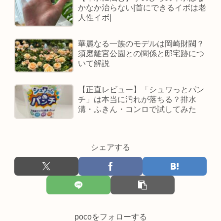
かなか治らない|首にできるイボは老
人性イボ|
華麗なる一族のモデルは岡崎財閥？
須磨離宮公園との関係と邸宅跡につ
いて解説
【正直レビュー】「シュワっとパン
チ」は本当に汚れが落ちる？排水
溝・ふきん・コンロで試してみた
シェアする
pocoをフォローする