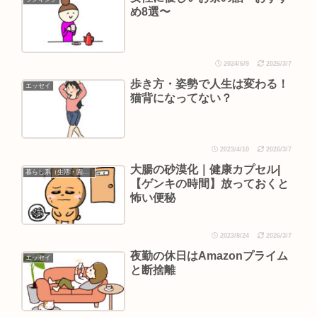
め8選〜
2024/6/9
2026/3/7
歩き方・姿勢で人生は変わる！
エッセイ
猫背になってない？
2023/4/10
2026/3/7
大腸の砂漠化｜健康カプセル|
暮らし系（生活・園芸など）
【ゲンキの時間】放っておくと
怖い便秘
2023/8/24
2026/3/7
夜勤の休日はAmazonプライム
エッセイ
と断捨離