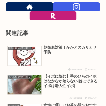
関連記事
乾燥肌対策！かかとのカサカサ
暮らし系（生活・園芸など）
予防
2024/12/18
2026/3/11
【イボに悩む】手のひらのイボ
暮らし系（生活・園芸など）
はなかなか治らない|首にできる
イボは老人性イボ|
2024/11/1
2026/3/11
女性に優しいお茶の話〜おすす
ランキング