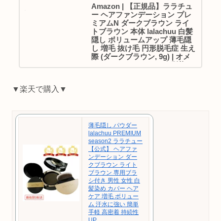
Amazon | 【正規品】ララチュ
ー ヘアファンデーション プレ
ミアムN ダークブラウン ライ
トブラウン 本体 lalachuu 白髪
隠し ボリュームアップ 薄毛隠
し 増毛 抜け毛 円形脱毛症 生え
際 (ダークブラウン, 9g) | オメ
ガコスメティックス | 白髪染め
通販
【正規品】ララチュー ヘアファンデーション
▼楽天で購入▼
プレミアムN ダークブラウン ライトブラウン
本体 lalachuu 白髪隠し ボリュームアップ 薄毛
隠し 増毛 抜け毛 円形脱毛症 生え際 (ダークブ
ラウン, 9g)が白髪染めストアでいつでもお...
薄毛隠し パウダー
lalachuu PREMIUM
season2 ララチュー
【公式】 ヘアファ
ンデーション ダー
クブラウン ライト
ブラウン 専用ブラ
シ付き 男性 女性 白
髪染め カバー ヘア
ケア 増毛 ボリュー
ム 汗水に強い 簡単
手軽 高密着 持続性
UP