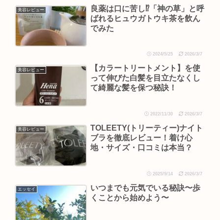
良薬は口に苦し⁉︎「神の草」と呼
美容レビュー
ばれるヒュウガトウキ茶を飲ん
でみた
2024/5/25
2026/3/7
【カラートリートメント】を使
美容レビュー
って伸びた白髪を目立たなくし
て綺麗な髪を保つ秘訣！
2022/11/30
2026/3/7
TOLEETY(トリーティー)ナイト
美容レビュー
ブラを徹底レビュー！着け心
地・サイズ・口コミは本当？
2025/9/14
2026/3/7
いつまでも元気でいる秘訣〜歩
エッセイ
くことから始めよう〜