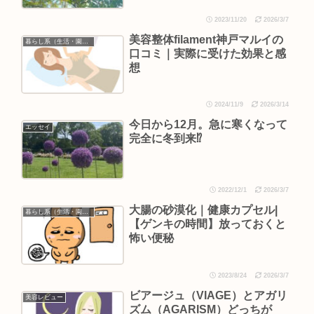
2023/11/20
2026/3/7
美容整体filament神戸マルイの
暮らし系（生活・園芸など）
口コミ｜実際に受けた効果と感
想
2024/11/9
2026/3/14
今日から12月。急に寒くなって
エッセイ
完全に冬到来⁉︎
2022/12/1
2026/3/7
大腸の砂漠化｜健康カプセル|
暮らし系（生活・園芸など）
【ゲンキの時間】放っておくと
怖い便秘
2023/8/24
2026/3/7
ビアージュ（VIAGE）とアガリ
美容レビュー
ズム（AGARISM）どっちが