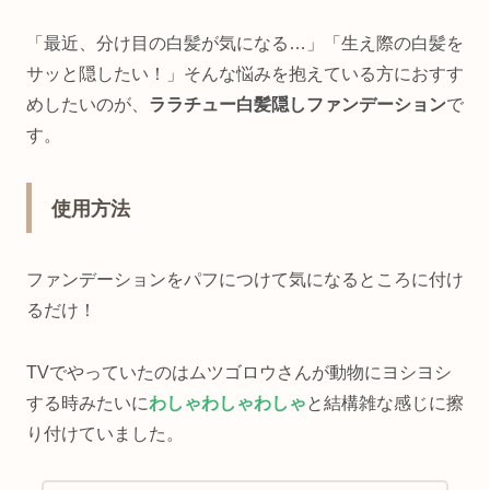
通販
【正規品】ララチュー ヘアファンデーション
「最近、分け目の白髪が気になる…」「生え際の白髪を
プレミアムN ダークブラウン ライトブラウン
本体 lalachuu 白髪隠し ボリュームアップ 薄毛
隠し 増毛 抜け毛 円形脱毛症 生え際 (ダークブ
サッと隠したい！」そんな悩みを抱えている方におすす
ラウン, 9g)が白髪染めストアでいつでもお...
めしたいのが、
ララチュー白髪隠しファンデーション
で
す。
使用方法
ファンデーションをパフにつけて気になるところに付け
るだけ！
TVでやっていたのはムツゴロウさんが動物にヨシヨシ
する時みたいに
わしゃわしゃわしゃ
と結構雑な感じに擦
り付けていました。