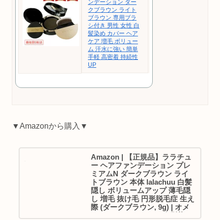
ンデーション ダー
クブラウン ライト
ブラウン 専用ブラ
シ付き 男性 女性 白
髪染め カバー ヘア
ケア 増毛 ボリュー
ム 汗水に強い 簡単
手軽 高密着 持続性
UP
▼Amazonから購入▼
Amazon | 【正規品】ララチュ
ー ヘアファンデーション プレ
ミアムN ダークブラウン ライ
トブラウン 本体 lalachuu 白髪
隠し ボリュームアップ 薄毛隠
し 増毛 抜け毛 円形脱毛症 生え
際 (ダークブラウン, 9g) | オメ
ガコスメティックス | 白髪染め