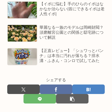
【イボに悩む】手のひらのイボはな
かなか治らない|首にできるイボは老
人性イボ|
華麗なる一族のモデルは岡崎財閥？
須磨離宮公園との関係と邸宅跡につ
いて解説
【正直レビュー】「シュワっとパン
チ」は本当に汚れが落ちる？排水
溝・ふきん・コンロで試してみた
シェアする