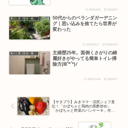
2023/2/26
2026/3/7
50代からのベランダガーデニン
暮らし系（生活・園芸など）
グ｜思い込みを捨てたら世界が
変わった
2024/10/11
2026/3/11
主婦歴25年。面倒くさがりの綺
暮らし系（生活・園芸など）
麗好きがやってる簡単トイレ掃
除方(ꕤ ॑꒳ ॑*)ﾉ
2022/11/26
2026/3/7
【サタプラ】みきママ・沼尻シェフ直
伝！「かぼちゃと鶏肉の黒酢炒め」
「かぼちゃと野菜のパンケーキ」作っ
てみた