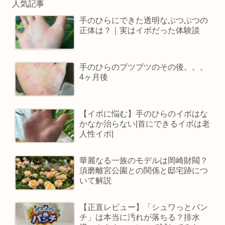
人気記事
手のひらにできた透明なぶつぶつの
正体は？｜実はイボだった体験談
手のひらのプツプツのその後。。。
4ヶ月後
【イボに悩む】手のひらのイボはな
かなか治らない|首にできるイボは老
人性イボ|
華麗なる一族のモデルは岡崎財閥？
須磨離宮公園との関係と邸宅跡につ
いて解説
【正直レビュー】「シュワっとパン
チ」は本当に汚れが落ちる？排水