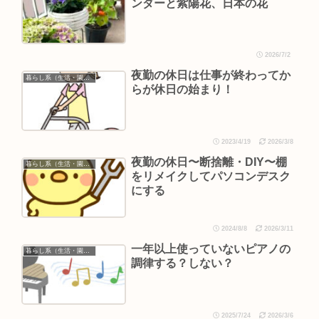
ンダーと紫陽花、日本の花
2026/7/2
夜勤の休日は仕事が終わってか
暮らし系（生活・園芸など）
らが休日の始まり！
2023/4/19
2026/3/8
夜勤の休日〜断捨離・DIY〜棚
暮らし系（生活・園芸など）
をリメイクしてパソコンデスク
にする
2024/8/8
2026/3/11
一年以上使っていないピアノの
暮らし系（生活・園芸など）
調律する？しない？
2025/7/24
2026/3/6