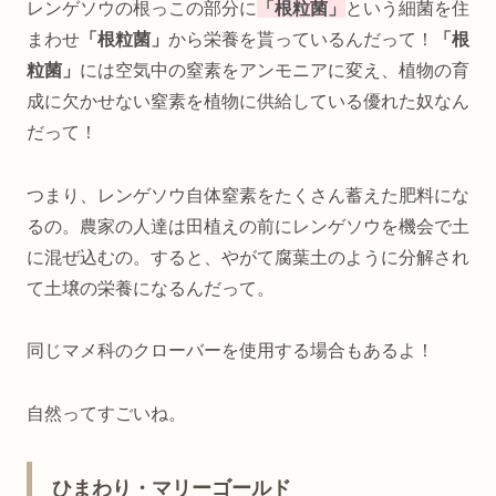
レンゲソウの根っこの部分に
「根粒菌」
という細菌を住
まわせ
「根粒菌」
から栄養を貰っているんだって！
「根
粒菌」
には空気中の窒素をアンモニアに変え、植物の育
成に欠かせない窒素を植物に供給している優れた奴なん
だって！
つまり、レンゲソウ自体窒素をたくさん蓄えた肥料にな
るの。農家の人達は田植えの前にレンゲソウを機会で土
に混ぜ込むの。すると、やがて腐葉土のように分解され
て土壌の栄養になるんだって。
同じマメ科のクローバーを使用する場合もあるよ！
自然ってすごいね。
ひまわり・マリーゴールド