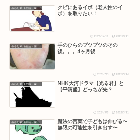
クビにあるイボ（老人性のイ
暮らし系（生活・園芸など）
ボ）を取りたい！
2024/12/11
2026/3/11
手のひらのプツプツのその
暮らし系（生活・園芸など）
後。。。4ヶ月後
2024/7/9
2026/3/14
NHK大河ドラマ【光る君】と
暮らし系（生活・園芸など）
【平清盛】どっちが先？
2024/9/3
2026/3/11
魔法の言葉で子どもは伸びる〜
暮らし系（生活・園芸など）
無限の可能性を引き出す〜