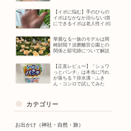
【イボに悩む】手のひらの
イボはなかなか治らない|首
にできるイボは老人性イボ|
華麗なる一族のモデルは岡
崎財閥？須磨離宮公園との
関係と邸宅跡について解説
【正直レビュー】「シュワ
っとパンチ」は本当に汚れ
が落ちる？排水溝・ふき
ん・コンロで試してみた
カテゴリー
お出かけ（神社・自然・旅）