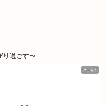
びり過ごす〜
エッセイ