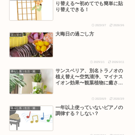
り替える〜初めてでも簡単に貼
り替えできる！
2023/3/7
2026/3/6
大晦日の過ごし方
エッセイ
2025/1/1
2026/3/11
サンスベリア、別名トラノオの
暮らし系（生活・園芸など）
植え替え〜空気清浄、マイナス
イオン効果〜観葉植物に癒され
る
2023/6/9
2026/3/9
一年以上使っていないピアノの
暮らし系（生活・園芸など）
調律する？しない？