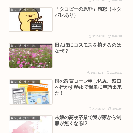
2025/7/24
2026/3/6
「タコピーの原罪」感想（ネタ
暮らし系（生活・園芸など）
バレあり）
2025/8/18
2026/3/6
田んぼにコスモスを植えるのは
暮らし系（生活・園芸など）
なぜ？
2023/11/2
2026/3/10
国の教育ローン申し込み、窓口
暮らし系（生活・園芸など）
へ行かずWebで簡単に申請出来
た！
2023/5/12
2026/3/8
末娘の高校卒業で我が家から制
暮らし系（生活・園芸など）
服が無くなる!?