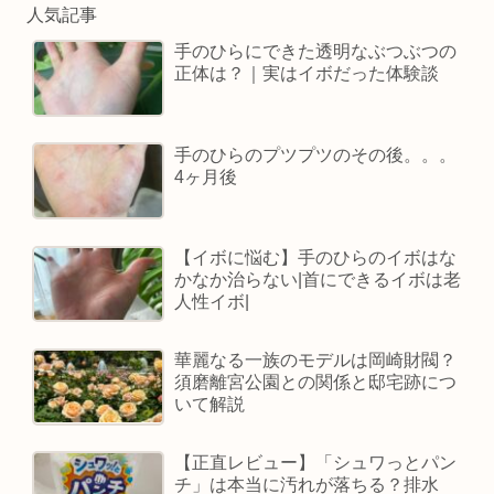
人気記事
手のひらにできた透明なぶつぶつの
正体は？｜実はイボだった体験談
手のひらのプツプツのその後。。。
4ヶ月後
【イボに悩む】手のひらのイボはな
かなか治らない|首にできるイボは老
人性イボ|
華麗なる一族のモデルは岡崎財閥？
須磨離宮公園との関係と邸宅跡につ
いて解説
【正直レビュー】「シュワっとパン
チ」は本当に汚れが落ちる？排水