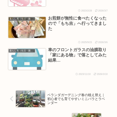
2023/2/28
2026/3/7
お煎餅が無性に食べたくなった
暮らし系（生活・園芸など）
ので「もち吉」へ行ってきまし
た
2025/9/23
2026/3/6
車のフロントガラスの油膜取り
暮らし系（生活・園芸など）
「家にある物」で落としてみた
結果…
2023/11/10
2026/3/10
ベランダガーデニング春の植え替え｜
初心者でも育てやすいミニバラとラベ
ンダー