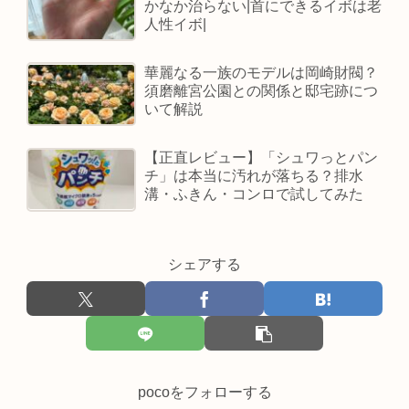
かなか治らない|首にできるイボは老
人性イボ|
華麗なる一族のモデルは岡崎財閥？
須磨離宮公園との関係と邸宅跡につ
いて解説
【正直レビュー】「シュワっとパン
チ」は本当に汚れが落ちる？排水
溝・ふきん・コンロで試してみた
シェアする
pocoをフォローする