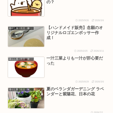
の？
2025/9/26
2026/3/6
【ハンドメイド販売】念願のオ
暮らし系（生活・園芸など）
リジナルロゴエンボッサー作
成！
2025/2/25
2026/3/11
一汁三菜よりも一汁が肝心要だ
暮らし系（生活・園芸など）
った
2025/8/29
2026/3/6
夏のベランダガーデニング ラベ
暮らし系（生活・園芸など）
ンダーと紫陽花、日本の花
2026/7/2