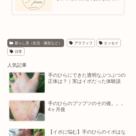
fahpocoでは、天然石の魅力を日常で身につけ
られるアクセサリーとして制作しています。ふ
とした時に手で触れると、...
暮らし系（生活・園芸など）
アラフィフ
エッセイ
日常
人気記事
手のひらにできた透明なぶつぶつの
正体は？｜実はイボだった体験談
手のひらのプツプツのその後。。。
4ヶ月後
【イボに悩む】手のひらのイボはな