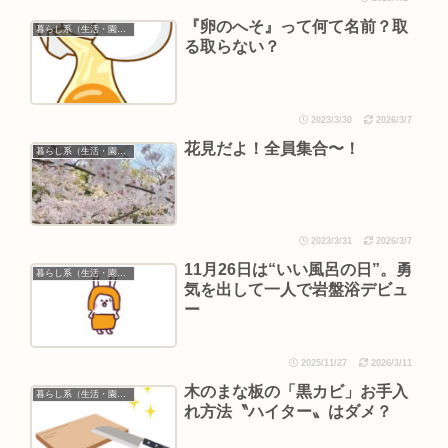
『卵のへそ』って何て名前？取
暮らし系（生活・園芸など）
る取らない？
2023/3/30
2026/3/7
花見だよ！全員集合〜！
暮らし系（生活・園芸など）
2023/3/31
2026/3/7
11月26日は“いい風呂の日”。勇
暮らし系（生活・園芸など）
気を出して一人で岩盤浴デビュ
ー
2025/11/27
2026/3/11
木のまな板の「黒カビ」お手入
暮らし系（生活・園芸など）
れ方法〝ハイター〟はダメ？