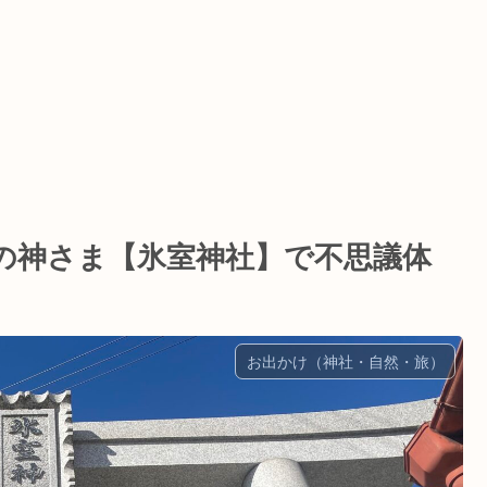
の神さま【氷室神社】で不思議体
お出かけ（神社・自然・旅）