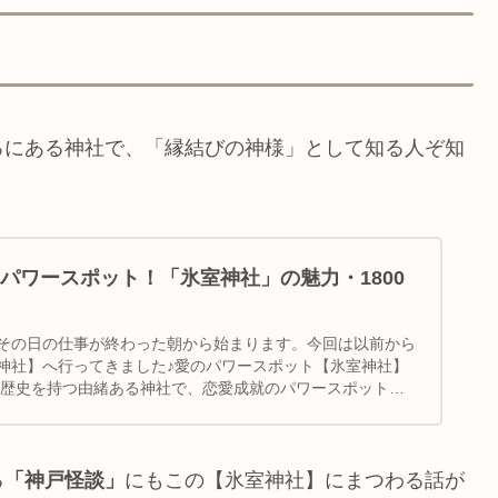
ろにある神社で、「縁結びの神様」として知る人ぞ知
パワースポット！「氷室神社」の魅力・1800
その日の仕事が終わった朝から始まります。今回は以前から
神社】へ行ってきました♪愛のパワースポット【氷室神社】
年の歴史を持つ由緒ある神社で、恋愛成就のパワースポットと
る
「神戸怪談」
にもこの【氷室神社】にまつわる話が