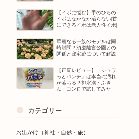
【イボに悩む】手のひらの
イボはなかなか治らない|首
にできるイボは老人性イボ|
華麗なる一族のモデルは岡
崎財閥？須磨離宮公園との
関係と邸宅跡について解説
【正直レビュー】「シュワ
っとパンチ」は本当に汚れ
が落ちる？排水溝・ふき
ん・コンロで試してみた
カテゴリー
お出かけ（神社・自然・旅）