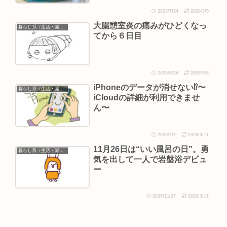
2023/7/24
2026/3/9
大腸憩室炎の痛みがひどくなっ
暮らし系（生活・園芸など）
てから６日目
2025/8/24
2026/3/6
iPhoneのデータが消せない⁉︎〜
暮らし系（生活・園芸など）
iCloudの詳細が利用できませ
ん〜
2023/2/1
2026/3/11
11月26日は“いい風呂の日”。勇
暮らし系（生活・園芸など）
気を出して一人で岩盤浴デビュ
ー
2025/11/27
2026/3/11