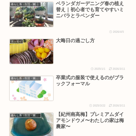
ベランダガーデニング春の植え
暮らし系（生活・園芸など）
替え｜初心者でも育てやすいミ
ニバラとラベンダー
2026/4/5
大晦日の過ごし方
エッセイ
2025/1/1
2026/3/11
卒業式の服装で使えるのがブラ
暮らし系（生活・園芸など）
ックフォーマル
2025/3/22
2026/3/11
【紀州南高梅】プレミアムダイ
暮らし系（生活・園芸など）
アモンドウメ〜わたしの家は梅
農家〜