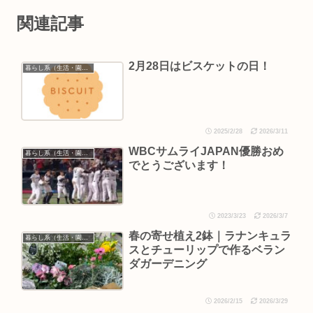
関連記事
2月28日はビスケットの日！
暮らし系（生活・園芸など）
2025/2/28
2026/3/11
WBCサムライJAPAN優勝おめ
暮らし系（生活・園芸など）
でとうございます！
2023/3/23
2026/3/7
春の寄せ植え2鉢｜ラナンキュラ
暮らし系（生活・園芸など）
スとチューリップで作るベラン
ダガーデニング
2026/2/15
2026/3/29