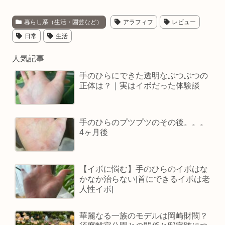
暮らし系（生活・園芸など）
アラフィフ
レビュー
日常
生活
人気記事
手のひらにできた透明なぶつぶつの
正体は？｜実はイボだった体験談
手のひらのプツプツのその後。。。
4ヶ月後
【イボに悩む】手のひらのイボはな
かなか治らない|首にできるイボは老
人性イボ|
華麗なる一族のモデルは岡崎財閥？