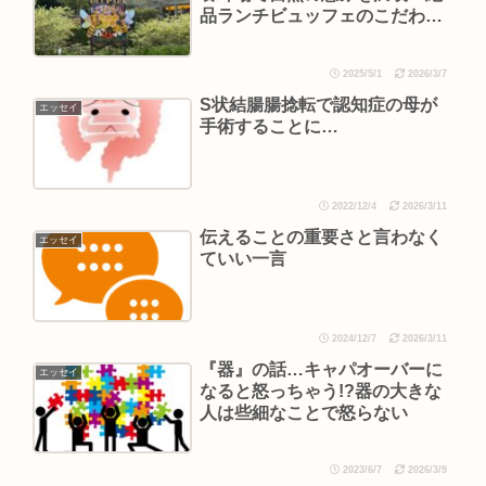
品ランチビュッフェのこだわり
はちみつ
2025/5/1
2026/3/7
S状結腸腸捻転で認知症の母が
エッセイ
手術することに…
2022/12/4
2026/3/11
伝えることの重要さと言わなく
エッセイ
ていい一言
2024/12/7
2026/3/11
『器』の話…キャパオーバーに
エッセイ
なると怒っちゃう!?器の大きな
人は些細なことで怒らない
2023/6/7
2026/3/9