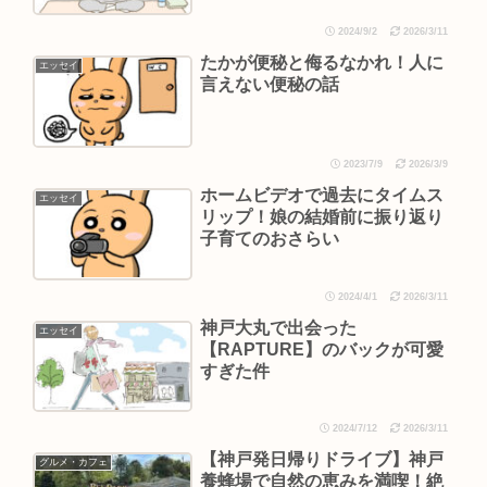
2024/9/2
2026/3/11
たかが便秘と侮るなかれ！人に
エッセイ
言えない便秘の話
2023/7/9
2026/3/9
ホームビデオで過去にタイムス
エッセイ
リップ！娘の結婚前に振り返り
子育てのおさらい
2024/4/1
2026/3/11
神戸大丸で出会った
エッセイ
【RAPTURE】のバックが可愛
すぎた件
2024/7/12
2026/3/11
【神戸発日帰りドライブ】神戸
グルメ・カフェ
養蜂場で自然の恵みを満喫！絶