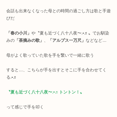
会話も出来なくなった母との時間の過ごし方は歌と手遊
びだ
「春の小川」
や〝夏も近づく八十八夜〜.•♬〟でお馴染
みの
「茶摘みの歌」
、
「アルプス一万尺」
などなど…
母がよく歌っていた歌を手を繋いで一緒に歌う
すると…、こちらが手を出すとそこに手を合わせてく
る.•♬
〝夏も近づく八十八夜〜.•♬トントン！〟
って感じで手を叩く