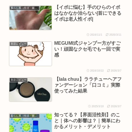
【イボに悩む】手のひらのイボ
暮らし系（生活・園芸など）
はなかなか治らない|首にできる
イボは老人性イボ|
2024/11/1
2026/3/11
MEGUMI式ジャンプー方がすご
美容レビュー
い！頑固なクセ毛でも一回で実
感
2024/10/22
2026/3/7
【lala chuu】ララチューヘアフ
美容レビュー
ァンデーション「口コミ」実際
使ってみた結果
2025/3/10
2026/3/7
知ってる？【界面活性剤】のこ
暮らし系（生活・園芸など）
と｜体への影響は？｜簡単にわ
かるメリット・デメリット