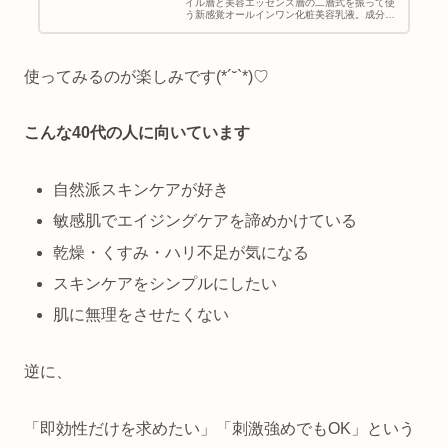
イル層と美容エッセンス層の二層式を振って使
う新感覚オールインワン化粧美容乳液。成分を
厳選し、ビタミンCの172倍の高濃度フラーレ
ンを贅沢に配合。プラセンタエキスやその他成
分とともに年齢肌にしっかり働...
使ってみるのが楽しみです(*´˘`*)♡
こんな40代の人に向いています
自然派スキンケアが好き
敏感肌でエイジングケアを諦めかけている
乾燥・くすみ・ハリ不足が気になる
スキンケアをシンプルにしたい
肌に無理をさせたくない
逆に、
「即効性だけを求めたい」「刺激強めでもOK」という