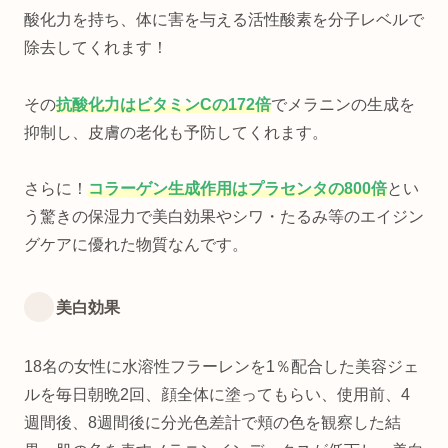
酸化力を持ち、体に害を与える活性酸素を分子レベルで
除去してくれます！
その
抗酸化力はビタミンCの172倍
でメラニンの生成を
抑制し、皮膚の老化も予防してくれます。
さらに！
コラーゲン生成作用はプラセンタの800倍
とい
う驚きの保湿力で美白効果やシワ・たるみ等のエイジン
グケアに優れた物質なんです。
美白効果
18名の女性に水溶性フラーレンを1％配合した美容ジェ
ルを毎日朝晩2回、顔全体に塗ってもらい、使用前、4
週間後、8週間後に分光色差計で頬の色を観察した結