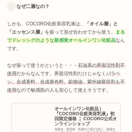
なぜ二層なの？
しかも、COCORO化粧美容乳液は、
「オイル層」と
「エッセンス層」
を振って混ぜ合わせてから使う、
まる
でドレッシグのような新感覚オールインワン化粧品
なん
です。
なぜ振って使うかというと・・・
石油系の界面活性剤不
使用
だからなんです。界面活性剤だけじゃなく
パラベ
ン、合成香料、合成着色料、鉱物油、紫外線吸収剤も不
使用
なので敏感肌の人も安心して使えそうです。
オールインワン化粧品 |
『COCORO化粧美容乳液』初
回限定価格 ｜ COCORO公式オ
ンラインショップ
化粧水・美容液・乳液の三役が1本に。保湿オ