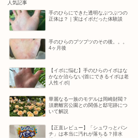
人気記事
手のひらにできた透明なぶつぶつの
正体は？｜実はイボだった体験談
手のひらのプツプツのその後。。。
4ヶ月後
【イボに悩む】手のひらのイボはな
かなか治らない|首にできるイボは老
人性イボ|
華麗なる一族のモデルは岡崎財閥？
須磨離宮公園との関係と邸宅跡につ
いて解説
【正直レビュー】「シュワっとパン
チ」は本当に汚れが落ちる？排水