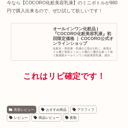
今なら【COCORO化粧美容乳液】のミニボトルが980
円で購入出来るので、ぜひ試して欲しいです！
オールインワン化粧品 |
『COCORO化粧美容乳液』初
回限定価格 ｜ COCORO公式オ
ンラインショップ
化粧水・美容液・乳液の三役が1本に。保湿オ
イル層と美容エッセンス層の二層式を振って使
う新感覚オールインワン化粧美容乳液。成分を
厳選し、ビタミンCの172倍の高濃度フラーレ
ンを贅沢に配合。プラセンタエキスやその他成
分とともに年齢肌にしっかり働...
これはリピ確定です！
美容レビュー
おすすめ商品
アラフィフ
レビュー
商品レビュー
夜勤