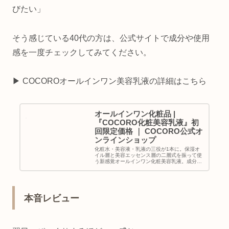
びたい」
そう感じている40代の方は、公式サイトで成分や使用
感を一度チェックしてみてください。
▶︎ COCOROオールインワン美容乳液の詳細はこちら
オールインワン化粧品 |
『COCORO化粧美容乳液』初
回限定価格 ｜ COCORO公式オ
ンラインショップ
化粧水・美容液・乳液の三役が1本に。保湿オ
イル層と美容エッセンス層の二層式を振って使
う新感覚オールインワン化粧美容乳液。成分を
厳選し、ビタミンCの172倍の高濃度フラーレ
ンを贅沢に配合。プラセンタエキスやその他成
分とともに年齢肌にしっかり働...
本音レビュー