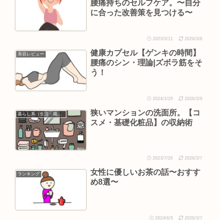
腰痛持ちのセルフケア。〜自分
に合った改善策を見つける〜
2023/5/11
2026/3/8
健康カプセル【ゲンキの時間】
美容レビュー
腰痛のシン・理論|ズボラ筋をそ
う！
2024/1/29
2026/3/9
狭いマンションの洗面所。【コ
暮らし系（生活・園芸など）
スメ・基礎化粧品】の収納術
2023/7/20
2026/3/7
女性に優しいお茶の話〜おすす
ランキング
め8選〜
2024/6/9
2026/3/7