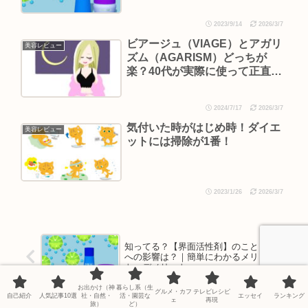
2023/9/14
2026/3/7
ビアージュ（VIAGE）とアガリ
美容レビュー
ズム（AGARISM）どっちが
楽？40代が実際に使って正直比
較レビュー
2024/7/17
2026/3/7
気付いた時がはじめ時！ダイエ
美容レビュー
ットには掃除が1番！
2023/1/26
2026/3/7
知ってる？【界面活性剤】のこと｜体
への影響は？｜簡単にわかるメリッ
ト・デメリット
お出かけ（神
暮らし系（生
グルメ・カフ
テレビレシピ
自己紹介
人気記事10選
社・自然・
活・園芸な
エッセイ
ランキング
ェ
再現
旅）
ど）