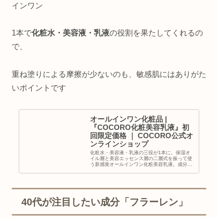
インワン
1本で
化粧水・美容液・乳液
の役割を果たしてくれるの
で、
重ね塗りによる摩擦が少ないのも、敏感肌にはありがた
いポイントです
オールインワン化粧品 |
『COCORO化粧美容乳液』初
回限定価格 ｜ COCORO公式オ
ンラインショップ
化粧水・美容液・乳液の三役が1本に。保湿オ
イル層と美容エッセンス層の二層式を振って使
う新感覚オールインワン化粧美容乳液。成分を
厳選し、ビタミンCの172倍の高濃度フラーレ
ンを贅沢に配合。プラセンタエキスやその他成
分とともに年齢肌にしっかり働...
40代が注目したい成分「フラーレン」