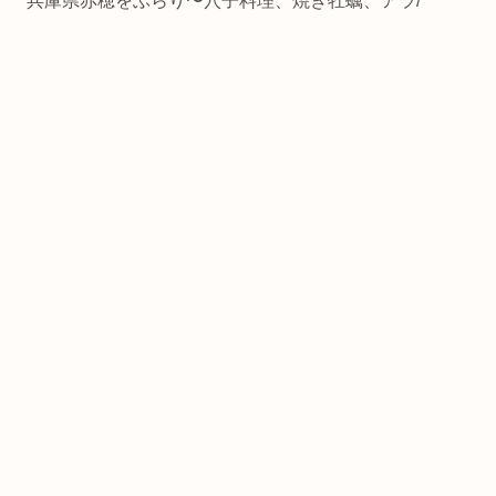
兵庫県赤穂をぶらり〜穴子料理、焼き牡蠣、アラ/