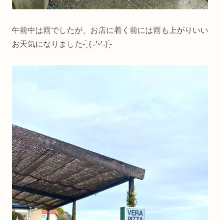
午前中は雨でしたが、お店に着く前には雨も上がりいい
お天気になりました- ̗̀ ( ˶’ᵕ’˶) ̖́-