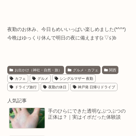
夜勤のお休み、今日もめいいっぱい楽しめました(*^^*)
今晩はゆっくり休んで明日の夜に備えます(≧▽≦)b
お出かけ（神社・自然・旅）
グルメ・カフェ
関西
カフェ
グルメ
シングルマザー 夜勤
ドライブ旅行
夜勤の休日
神戸発 日帰りドライブ
人気記事
手のひらにできた透明なぶつぶつの
正体は？｜実はイボだった体験談