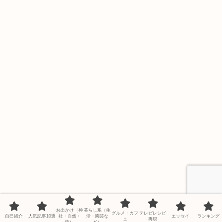
お出かけ（神
暮らし系（生
グルメ・カフ
テレビレシピ
自己紹介
人気記事10選
社・自然・
活・園芸な
エッセイ
ランキング
ェ
再現