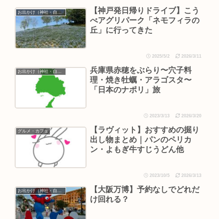
【神戸発日帰りドライブ】こう
お出かけ（神社・自然・旅）
べアグリパーク「ネモフィラの
丘」に行ってきた
2025/5/2
2026/3/11
兵庫県赤穂をぶらり〜穴子料
お出かけ（神社・自然・旅）
理・焼き牡蠣・アラゴスタ〜
「日本のナポリ」旅
2023/3/13
2026/3/20
【ラヴィット】おすすめの掘り
グルメ・カフェ
出し物まとめ｜パンのペリカ
ン・よもぎ牛すじうどん他
2023/10/5
2026/3/13
【大阪万博】予約なしでどれだ
お出かけ（神社・自然・旅）
け回れる？