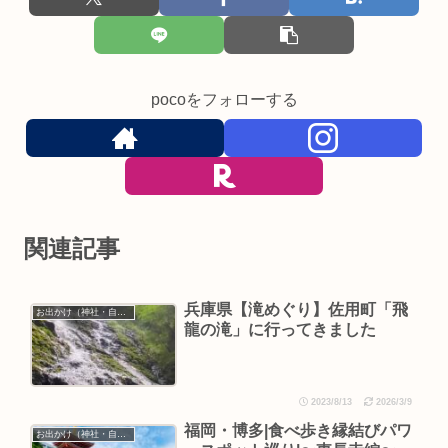
pocoをフォローする
関連記事
兵庫県【滝めぐり】佐用町「飛
お出かけ（神社・自然・旅）
龍の滝」に行ってきました
2023/8/13
2026/3/9
福岡・博多|食べ歩き縁結びパワ
お出かけ（神社・自然・旅）