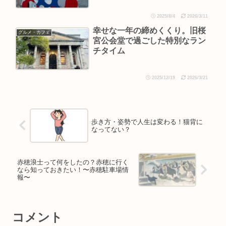
2025/8/4
2026/3/11
幸せな一年の締めくくり。旧桜
グルメ・カフェ
宮公会堂で過ごした特別なラン
チタイム
2025/12/19
2026/3/21
歩き方・姿勢で人生は変わる！猫背に
なってない？
赤穂浪士って何をしたの？赤穂に行く
なら知っておきたい！〜赤穂駐車場情
報〜
コメント