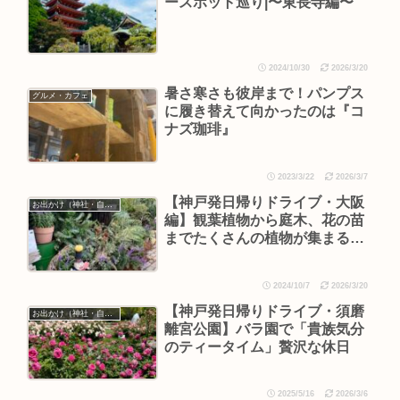
ースポット巡り|〜東長寺編〜
2024/10/30
2026/3/20
暑さ寒さも彼岸まで！パンプス
グルメ・カフェ
に履き替えて向かったのは『コ
ナズ珈琲』
2023/3/22
2026/3/7
【神戸発日帰りドライブ・大阪
お出かけ（神社・自然・旅）
編】観葉植物から庭木、花の苗
までたくさんの植物が集まるお
店
2024/10/7
2026/3/20
【神戸発日帰りドライブ・須磨
お出かけ（神社・自然・旅）
離宮公園】バラ園で「貴族気分
のティータイム」贅沢な休日
2025/5/16
2026/3/6