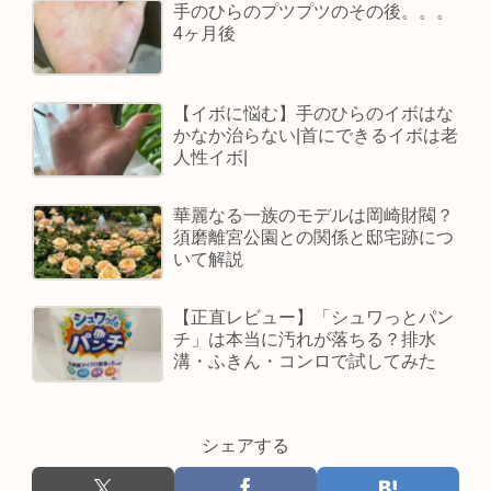
手のひらのプツプツのその後。。。
4ヶ月後
【イボに悩む】手のひらのイボはな
かなか治らない|首にできるイボは老
人性イボ|
華麗なる一族のモデルは岡崎財閥？
須磨離宮公園との関係と邸宅跡につ
いて解説
【正直レビュー】「シュワっとパン
チ」は本当に汚れが落ちる？排水
溝・ふきん・コンロで試してみた
シェアする