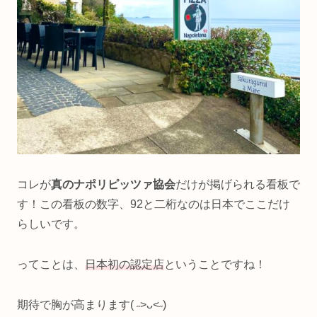
コレが
真のナポリピッツァ協会
だけが掲げられる看板で
す！この看板の数字、92と二桁なのは日本でここだけ
らしいです。
ってことは、
日本初の認定店
ということですね！
期待で胸が高まります( ˶>ᴗ<˶)