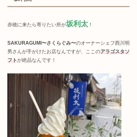
坂利太
赤穂に来たら寄りたい所が
！
SAKURAGUMI〜さくらぐみ〜
のオーナーシェフ西川明
男さんが手がけたお店なんですが、ここの
アラゴスタソ
フト
が絶品なんです！