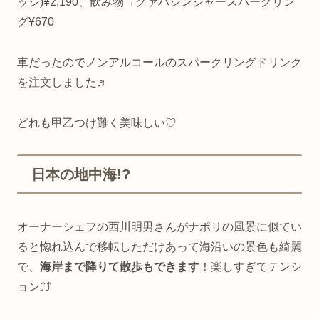
ッジ)¥2,190、飲み物→グァバジンジャースパークリン
グ¥670
車だったのでノンアルコールのスパークリングドリンク
を注文しました♬
どれも甲乙つけ難く美味しい♡
日本の地中海!?
オーナーシェフの西川明男さんがナポリの風景に似てい
ると惚れ込んで移転しただけあって海沿いの景色も綺麗
で、
海岸まで降りて散歩もできます
！楽しすぎてテンシ
ョン⤴︎⤴