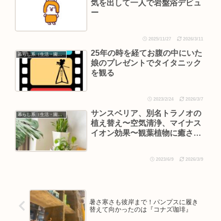
気を出して一人で岩盤浴デビュ
ー
2025/11/27
2026/3/11
25年の時を経てお腹の中にいた
暮らし系（生活・園芸など）
娘のプレゼントでタイタニック
を観る
2023/2/24
2026/3/7
サンスベリア、別名トラノオの
暮らし系（生活・園芸など）
植え替え〜空気清浄、マイナス
イオン効果〜観葉植物に癒され
る
2023/6/9
2026/3/9
暑さ寒さも彼岸まで！パンプスに履き
替えて向かったのは『コナズ珈琲』