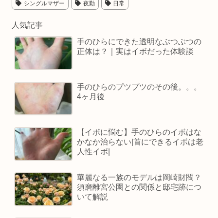
シングルマザー
夜勤
日常
人気記事
手のひらにできた透明なぶつぶつの
正体は？｜実はイボだった体験談
手のひらのプツプツのその後。。。
4ヶ月後
【イボに悩む】手のひらのイボはな
かなか治らない|首にできるイボは老
人性イボ|
華麗なる一族のモデルは岡崎財閥？
須磨離宮公園との関係と邸宅跡につ
いて解説