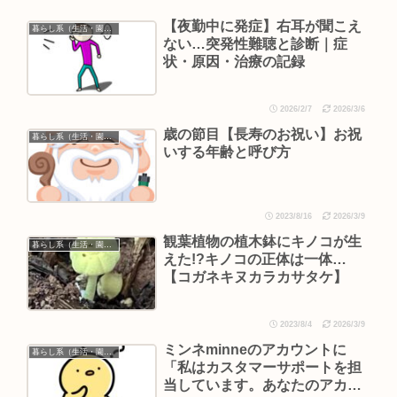
【夜勤中に発症】右耳が聞こえ
暮らし系（生活・園芸など）
ない…突発性難聴と診断｜症
状・原因・治療の記録
2026/2/7
2026/3/6
歳の節目【長寿のお祝い】お祝
暮らし系（生活・園芸など）
いする年齢と呼び方
2023/8/16
2026/3/9
観葉植物の植木鉢にキノコが生
暮らし系（生活・園芸など）
えた!?キノコの正体は一体…
【コガネキヌカラカサタケ】
2023/8/4
2026/3/9
ミンネminneのアカウントに
暮らし系（生活・園芸など）
「私はカスタマーサポートを担
当しています。あなたのアカウ