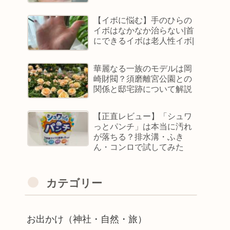
【イボに悩む】手のひらの
イボはなかなか治らない|首
にできるイボは老人性イボ|
華麗なる一族のモデルは岡
崎財閥？須磨離宮公園との
関係と邸宅跡について解説
【正直レビュー】「シュワ
っとパンチ」は本当に汚れ
が落ちる？排水溝・ふき
ん・コンロで試してみた
カテゴリー
お出かけ（神社・自然・旅）