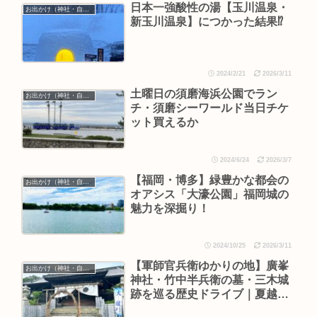
日本一強酸性の湯【玉川温泉・
お出かけ（神社・自然・旅）
新玉川温泉】につかった結果⁉︎
2024/2/21
2026/3/11
土曜日の須磨海浜公園でラン
お出かけ（神社・自然・旅）
チ・須磨シーワールド当日チケ
ット買えるか
2024/6/24
2026/3/7
【福岡・博多】緑豊かな都会の
お出かけ（神社・自然・旅）
オアシス「大濠公園」福岡城の
魅力を深掘り！
2024/10/25
2026/3/11
【軍師官兵衛ゆかりの地】廣峯
お出かけ（神社・自然・旅）
神社・竹中半兵衛の墓・三木城
跡を巡る歴史ドライブ｜夏越の
大祓と白幣山も参拝