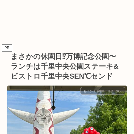
PR
まさかの休園日⁉︎万博記念公園〜
ランチは千里中央公園ステーキ&
ビストロ千里中央SEN℃センド
お出かけ（神社・自然・旅）