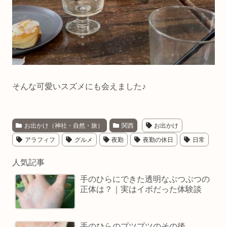
そんな可愛いスズメにも会えました♪
お出かけ（神社・自然・旅）
関西
お出かけ
アラフィフ
グルメ
夜勤
夜勤の休日
日常
人気記事
手のひらにできた透明なぶつぶつの
正体は？｜実はイボだった体験談
手のひらのプツプツのその後。。。