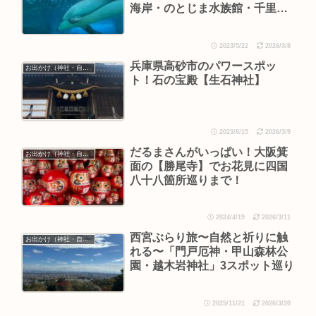
海岸・のとじま水族館・千里浜
なぎさドライブウェイ】
2023/5/22
2026/3/8
兵庫県高砂市のパワースポッ
お出かけ（神社・自然・旅）
ト！石の宝殿【生石神社】
2023/8/15
2026/3/9
だるまさんがいっぱい！大阪箕
お出かけ（神社・自然・旅）
面の【勝尾寺】でお花見に四国
八十八箇所巡りまで！
2024/4/19
2026/3/11
西宮ぶらり旅〜自然と祈りに触
お出かけ（神社・自然・旅）
れる〜「門戸厄神・甲山森林公
園・越木岩神社」3スポット巡り
2025/11/21
2026/3/20