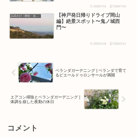
2026/7/13
2026/7/16
【神戸発日帰りドライブ岡山
お出かけ（神社・自然・旅）
編】絶景スポット〜鬼ノ城西
門〜
2025/1/18
2026/3/11
ベランダガーデニング | ベランダで育て
るピエールドゥロンサールが満開
エアコン掃除とベランダガーデニング |
体調を崩した夜勤の休日
コメント