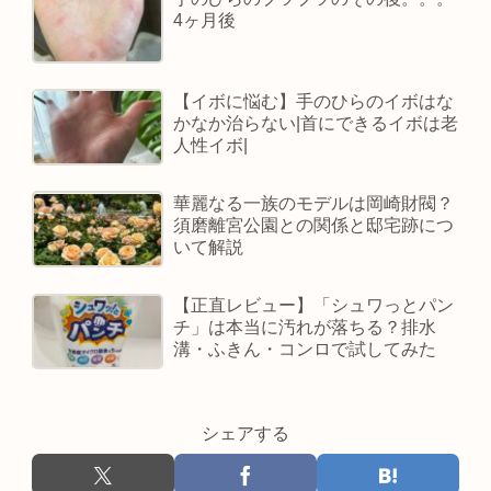
4ヶ月後
【イボに悩む】手のひらのイボはな
かなか治らない|首にできるイボは老
人性イボ|
華麗なる一族のモデルは岡崎財閥？
須磨離宮公園との関係と邸宅跡につ
いて解説
【正直レビュー】「シュワっとパン
チ」は本当に汚れが落ちる？排水
溝・ふきん・コンロで試してみた
シェアする