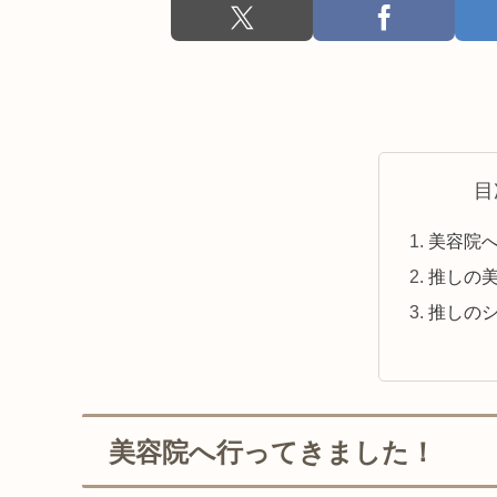
目
美容院
推しの
推しの
美容院へ行ってきました！