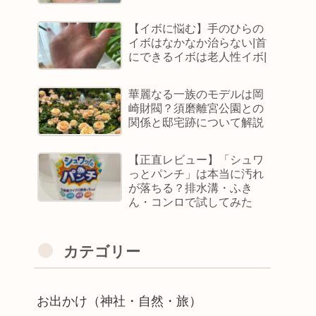
【イボに悩む】手のひらの
イボはなかなか治らない|首
にできるイボは老人性イボ|
華麗なる一族のモデルは岡
崎財閥？須磨離宮公園との
関係と邸宅跡について解説
【正直レビュー】「シュワ
っとパンチ」は本当に汚れ
が落ちる？排水溝・ふき
ん・コンロで試してみた
カテゴリー
お出かけ（神社・自然・旅）