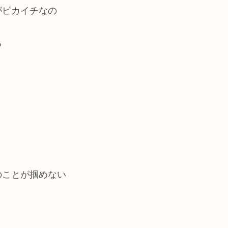
がピカイチなの
る
のことが掴めない