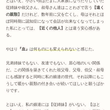
とはいえ、小さい頃はたまに大家族になったりしていた
従姉妹や叔父さん、叔母さん達はことわざで言う
【遠く
の親類】
だけれど、数年前に父を亡くし、母はそれとほ
ぼ同時期に認知症になって会話が出来なくなってしまっ
た私にとっては、
【近くの他人】
とは違う安心感があ
る。
やはり
『血』
は
何ものにも変えられない
と感じた。
兄弟姉妹でもない、友達でもない、居心地のいい関係
だ。この関係を築きてくれた祖父母、父母、伯父・叔母
にも感謝すると同時に私の娘達の世代、それ以降にもこ
うして暖かい親類の付き合いが続いてほしいと願うばか
りです。
とはいえ、私の娘達には【従姉妹】がいない。【はと