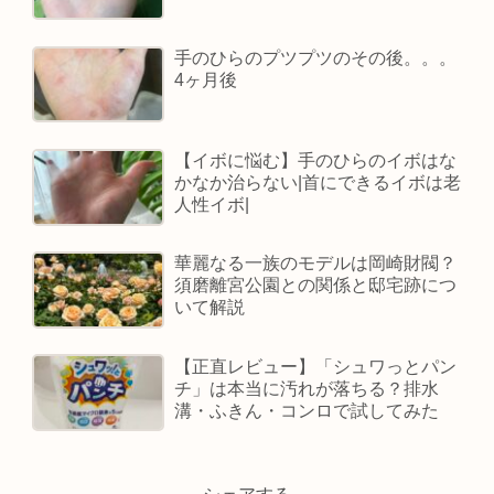
手のひらのプツプツのその後。。。
4ヶ月後
【イボに悩む】手のひらのイボはな
かなか治らない|首にできるイボは老
人性イボ|
華麗なる一族のモデルは岡崎財閥？
須磨離宮公園との関係と邸宅跡につ
いて解説
【正直レビュー】「シュワっとパン
チ」は本当に汚れが落ちる？排水
溝・ふきん・コンロで試してみた