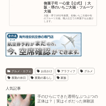
御菓子司 一心堂【公式】｜大
阪・堺のいちご大福・フルーツ
大福
大阪・堺で1952年創業。名物いちご大福や旬
のフルーツ大福、職人仕立ての和菓子をお届け
します。
グルメ・カフェ
お出かけ
アラフィフ
グルメ
夜勤の休日
夜勤の暮らし
家族
人気記事
手のひらにできた透明なぶつぶつの
正体は？｜実はイボだった体験談