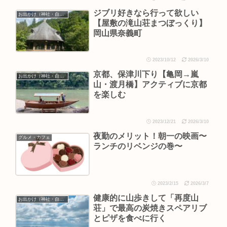
ジブリ好きなら行って欲しい
お出かけ（神社・自然・旅）
【屋敷の滝山荘まつぼっくり】
岡山県奈義町
2023/10/12
2026/3/10
京都、保津川下り【亀岡→嵐
お出かけ（神社・自然・旅）
山・渡月橋】アクティブに京都
を楽しむ
2023/12/21
2026/3/10
夜勤のメリット！朝一の映画〜
グルメ・カフェ
ランチのリベンジの巻〜
2023/2/15
2026/3/7
健康的に山歩きして「再度山
お出かけ（神社・自然・旅）
荘」で最高の炭焼きスペアリブ
とピザを食べに行く