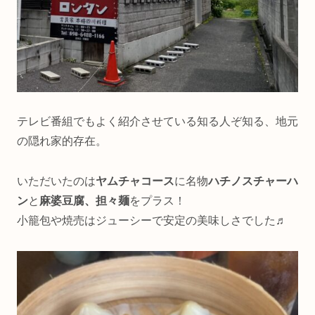
テレビ番組でもよく紹介させている知る人ぞ知る、地元
の隠れ家的存在。
いただいたのは
ヤムチャコース
に名物
ハチノスチャーハ
ン
と
麻婆豆腐、担々麺
をプラス！
小籠包や焼売はジューシーで安定の美味しさでした♬