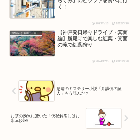
らぐみ』のピッツァを食べに行
く！
2023/4/13
2026/3/20
【神戸発日帰りドライブ・箕面
お出かけ（神社・自然・旅）
編】勝尾寺で楽しむ紅葉・箕面
の滝で紅葉狩り
2024/12/5
2026/3/20
急遽のミステリー小説「弁護側の証
人」もう読んだ？
お茶の効果に驚いた！便秘解消にはお
水orお茶⁉︎