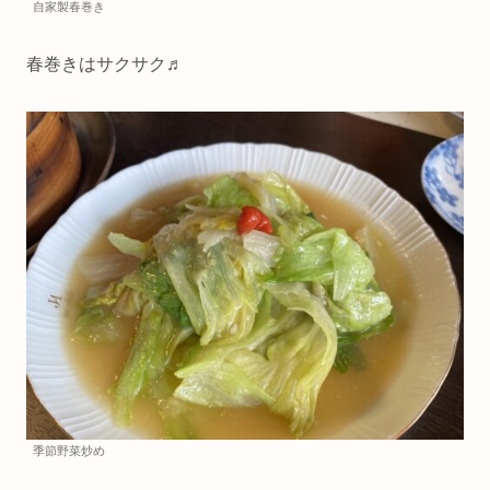
自家製春巻き
春巻きはサクサク♬
季節野菜炒め