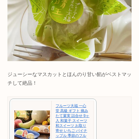
ジューシーなマスカットとほんのり甘い餡がベストマッ
チして絶品！
フルーツ大福 一心
堂 高級 ギフト 摘み
たて菓実 詰合せ 9ヶ
入 和菓子 スイーツ
和スイーツ お取り
寄せ いちご パイナ
ップル 季節のフル