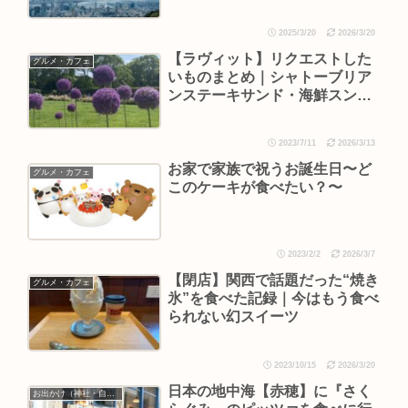
2025/3/20
2026/3/20
【ラヴィット】リクエストした
グルメ・カフェ
いものまとめ｜シャトーブリア
ンステーキサンド・海鮮スンド
ゥブなど紹介（2023年7月11
日）
2023/7/11
2026/3/13
お家で家族で祝うお誕生日〜ど
グルメ・カフェ
このケーキが食べたい？〜
2023/2/2
2026/3/7
【閉店】関西で話題だった“焼き
グルメ・カフェ
氷”を食べた記録｜今はもう食べ
られない幻スイーツ
2023/10/15
2026/3/20
日本の地中海【赤穂】に『さく
お出かけ（神社・自然・旅）