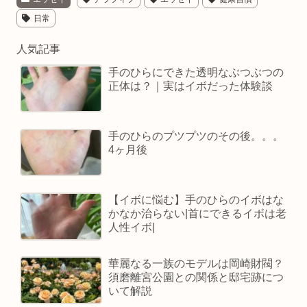
日常
人気記事
手のひらにできた透明なぶつぶつの
正体は？｜実はイボだった体験談
手のひらのプツプツのその後。。。
4ヶ月後
【イボに悩む】手のひらのイボはな
かなか治らない|首にできるイボは老
人性イボ|
華麗なる一族のモデルは岡崎財閥？
須磨離宮公園との関係と邸宅跡につ
いて解説