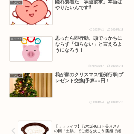
隠れ蓑着た「承認欲求」本当は
エッセイ
やりたいんです⁉︎
2025/4/1
2026/3/11
思ったら即行動。頭でっかちに
エッセイ
ならず「知らない」と言えるよ
うになろう！
2023/5/17
2026/3/11
我が家のクリスマス恒例行事|プ
エッセイ
レゼント交換|予算○○円！
2024/1/4
2026/3/10
【ララライフ】乃木坂46山下美月さん
の回「土鍋」でご飯を炊こう|番組で紹