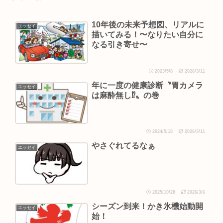
10年後の未来予想図、リアルに
エッセイ
描いてみる！〜なりたい自分に
なる引き寄せ〜
2023/5/8
2026/3/11
年に一度の健康診断〝胃カメラ
エッセイ
は麻酔無し⁉︎〟の巻
2024/5/18
2026/3/11
やさぐれてるなぁ
エッセイ
2025/10/28
2026/3/6
シーズン到来！かき氷機始動開
エッセイ
始！