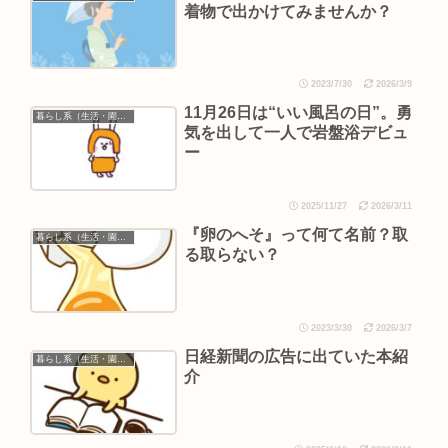
着物で出かけてみませんか？
2023/7/30
2026/3/9
11月26日は“いい風呂の日”。勇
暮らし系（生活・園芸など）
気を出して一人で岩盤浴デビュ
ー
2025/11/27
2026/3/11
『卵のへそ』って何て名前？取
暮らし系（生活・園芸など）
る取らない？
2023/3/30
2026/3/7
日経新聞の広告に出ていた本紹
暮らし系（生活・園芸など）
介