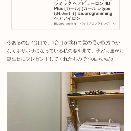
ラミック ヘアビューロン 4D
Plus [カール] (カール L-type
(34.0㎜）) | Bioprogramming |
ヘアアイロン
Bioprogramming 【バイオプログラミング】 セ
ラミック ヘアビューロン 4D Plus (カール L-
type (34.0㎜）)がヘアアイロンストアでいつで
もお買い得。当日お急ぎ便対象商品は、当日お
届け可能です。アマゾン配送商品...
今あるのは2台目で、1台目が壊れて髪の毛が収拾つか
なくボサボサになっている私の姿を見て、子ども達がお
誕生日にプレゼントしてくれたものですo(⑉>ᴗ<⑉)o