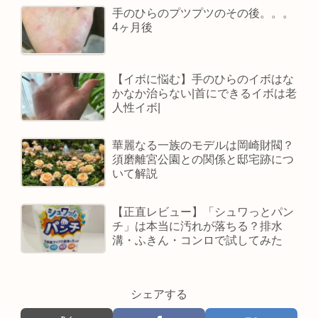
手のひらのプツプツのその後。。。
4ヶ月後
【イボに悩む】手のひらのイボはな
かなか治らない|首にできるイボは老
人性イボ|
華麗なる一族のモデルは岡崎財閥？
須磨離宮公園との関係と邸宅跡につ
いて解説
【正直レビュー】「シュワっとパン
チ」は本当に汚れが落ちる？排水
溝・ふきん・コンロで試してみた
シェアする