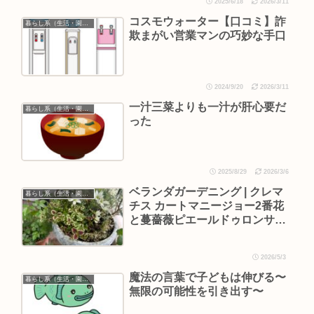
2025/6/18
2026/3/11
コスモウォーター【口コミ】詐
暮らし系（生活・園芸など）
欺まがい営業マンの巧妙な手口
2024/9/20
2026/3/11
一汁三菜よりも一汁が肝心要だ
暮らし系（生活・園芸など）
った
2025/8/29
2026/3/6
ベランダガーデニング | クレマ
暮らし系（生活・園芸など）
チス カートマニージョー2番花
と蔓薔薇ピエールドゥロンサー
ルの黒星病
2026/5/3
魔法の言葉で子どもは伸びる〜
暮らし系（生活・園芸など）
無限の可能性を引き出す〜