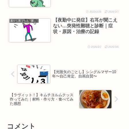
2023/2/26
2026/3/7
【夜勤中に発症】右耳が聞こえ
暮らし系（生活・園芸など）
ない…突発性難聴と診断｜症
状・原因・治療の記録
2026/2/7
2026/3/6
【光陰矢のごとし】シングルマザー10
年〜自己肯定、自画自賛〜
【ラヴィット！】キムチヨルムクッス
作ってみた｜材料・作り方・食べてみ
た感想
コメント