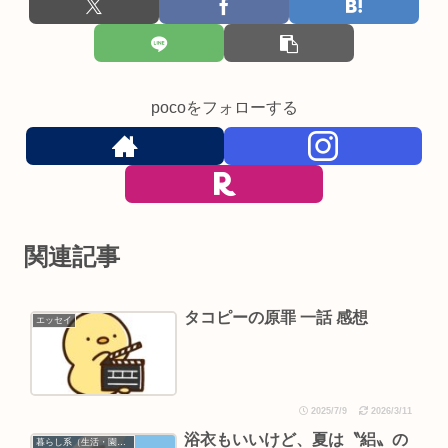
pocoをフォローする
関連記事
タコピーの原罪 一話 感想
エッセイ
2025/7/9
2026/3/11
浴衣もいいけど、夏は〝絽〟の
暮らし系（生活・園芸など）