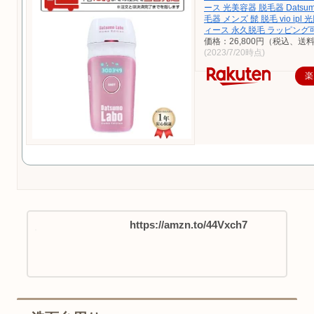
ース 光美容器 脱毛器 Datsumo
毛器 メンズ 髭 脱毛 vio ipl
ィース 永久脱毛 ラッピング
価格：26,800円（税込、送料
(2023/7/20時点)
楽
https://amzn.to/44Vxch7