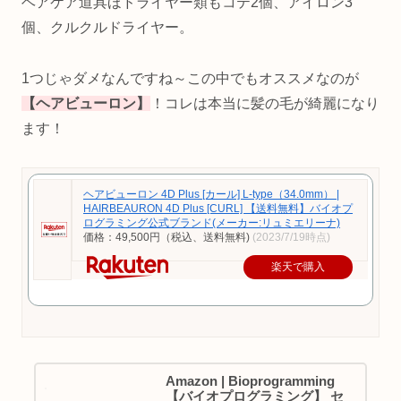
ヘアケア道具ほドライヤー類もコテ2個、アイロン3
個、クルクルドライヤー。
1つじゃダメなんですね～この中でもオススメなのが
【ヘアビューロン】
！コレは本当に髪の毛が綺麗になり
ます！
ヘアビューロン 4D Plus [カール] L-type（34.0mm） |
HAIRBEAURON 4D Plus [CURL] 【送料無料】バイオプ
ログラミング公式ブランド(メーカー:リュミエリーナ)
価格：49,500円（税込、送料無料)
(2023/7/19時点)
楽天で購入
Amazon | Bioprogramming
【バイオプログラミング】 セ