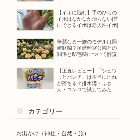
【イボに悩む】手のひらの
イボはなかなか治らない|首
にできるイボは老人性イボ|
華麗なる一族のモデルは岡
崎財閥？須磨離宮公園との
関係と邸宅跡について解説
【正直レビュー】「シュワ
っとパンチ」は本当に汚れ
が落ちる？排水溝・ふき
ん・コンロで試してみた
カテゴリー
お出かけ（神社・自然・旅）