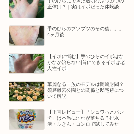
手のひらにできた透明なぶつぶつの
正体は？｜実はイボだった体験談
手のひらのプツプツのその後。。。
4ヶ月後
【イボに悩む】手のひらのイボはな
かなか治らない|首にできるイボは老
人性イボ|
華麗なる一族のモデルは岡崎財閥？
須磨離宮公園との関係と邸宅跡につ
いて解説
【正直レビュー】「シュワっとパン
チ」は本当に汚れが落ちる？排水
溝・ふきん・コンロで試してみた