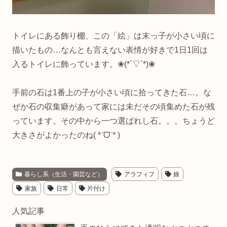
トイレにある飾り棚、この「絵」は末っ子が小さい頃に
描いたもの…なんとも言えない表情が好きで1日1回は
入るトイレに飾っています。❀(*´▽`*)❀
手前の石は1番上の子が小さい頃に拾ってきた石…。な
ぜか石の収集癖があって家には未だその頃集めた石が残
っています。その中から一つ選ばれし石。。。ちょうど
大きさがよかったのね( *ˊᗜˋ* )
暮らし系（生活・園芸など）
アラフィフ
娘
家族
日常
片付け
人気記事