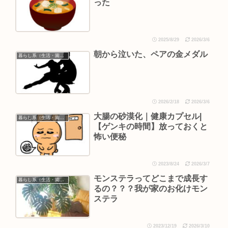
った
2025/8/29
2026/3/6
朝から泣いた、ペアの金メダル
暮らし系（生活・園芸など）
2026/2/18
2026/3/6
大腸の砂漠化｜健康カプセル|
暮らし系（生活・園芸など）
【ゲンキの時間】放っておくと
怖い便秘
2023/8/24
2026/3/7
モンステラってどこまで成長す
暮らし系（生活・園芸など）
るの？？？我が家のお化けモン
ステラ
2023/12/19
2026/3/10