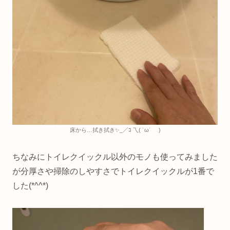
床から…拭き拭き✨_／ｺ 乁( ˙ω˙ )
ちなみにトイレクイックル以外のモノも使ってみました
が分厚さや掃除のしやすさでトイレクイックルが1番で
した(*^^*)