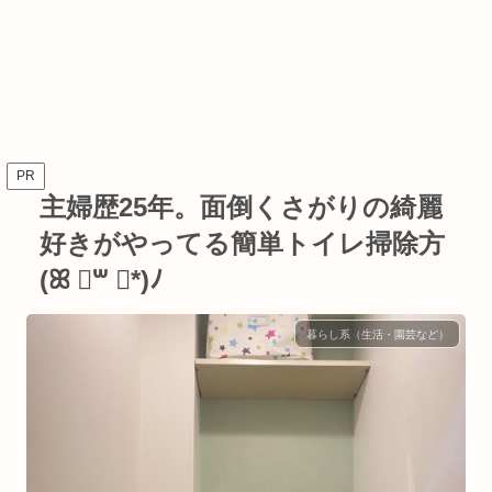
PR
主婦歴25年。面倒くさがりの綺麗
好きがやってる簡単トイレ掃除方
(ꕤ ॑꒳ ॑*)ﾉ
暮らし系（生活・園芸など）