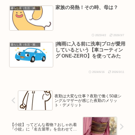
家族の発熱！その時、母は？
暮らし系（生活・園芸など）
2023/4/2
2026/3/7
|梅雨に入る前に洗車|プロが愛用
暮らし系（生活・園芸など）
しているという【車コーティン
グ ONE-ZERO】を使ってみた
2024/6/16
2026/3/11
夜勤は大変な仕事？夜勤で働く50歳シ
ングルマザーが感じた夜勤のメリッ
ト・デメリット
【小紋】ってどんな着物？おしゃれ着
『小紋』に『名古屋帯』を合わせて…