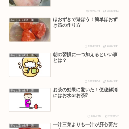
2024/7/9
2026/3/14
ほおずきで遊ぼう！簡単ほおず
暮らし系（生活・園芸など）
き笛の作り方
2024/8/23
2026/3/11
朝の習慣に一つ加えるといい事
暮らし系（生活・園芸など）
とは？
2025/1/30
2026/3/11
お茶の効果に驚いた！便秘解消
暮らし系（生活・園芸など）
にはお水orお茶⁉︎
2024/7/7
2026/3/7
一汁三菜よりも一汁が肝心要だ
暮らし系（生活・園芸など）