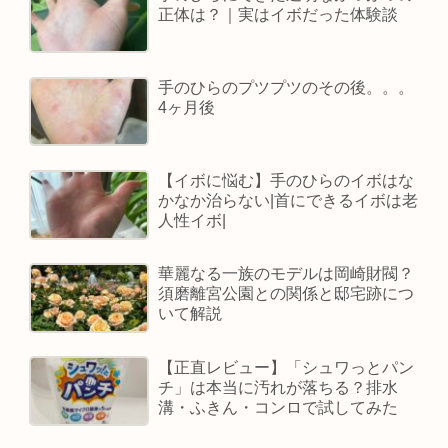
正体は？｜実はイボだった体験談
手のひらのプツプツのその後。。。
4ヶ月後
【イボに悩む】手のひらのイボはな
かなか治らない|首にできるイボは老
人性イボ|
華麗なる一族のモデルは岡崎財閥？
須磨離宮公園との関係と邸宅跡につ
いて解説
【正直レビュー】「シュワっとパン
チ」は本当に汚れが落ちる？排水
溝・ふきん・コンロで試してみた