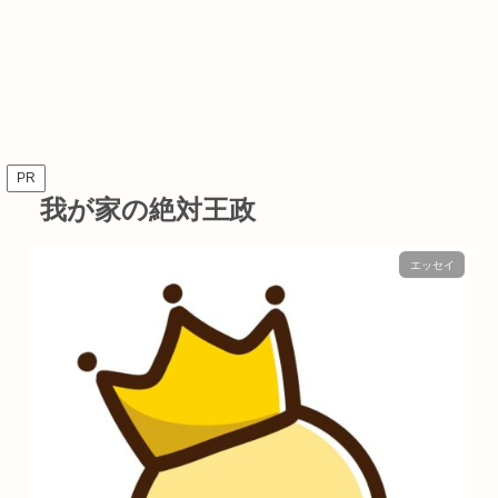
PR
我が家の絶対王政
エッセイ