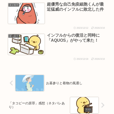
超優秀な自己免疫細胞くんが最
エッセイ
近猛威のインフルに敗北した件
2023/12/12
2026/3/10
インフルからの復活と同時に
エッセイ
「AQUOS」がやって来た！
2023/12/18
2026/3/10
お墓参りと着物の風通し
「タコピーの原罪」感想（ネタバレあ
り）