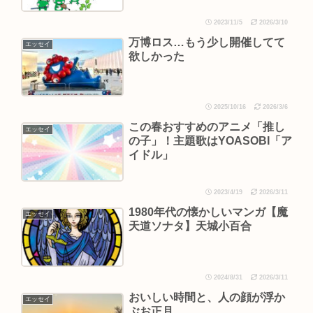
2023/11/5
2026/3/10
万博ロス…もう少し開催してて
エッセイ
欲しかった
2025/10/16
2026/3/6
この春おすすめのアニメ「推し
エッセイ
の子」！主題歌はYOASOBI「ア
イドル」
2023/4/19
2026/3/11
1980年代の懐かしいマンガ【魔
エッセイ
天道ソナタ】天城小百合
2024/8/31
2026/3/11
おいしい時間と、人の顔が浮か
エッセイ
ぶお正月