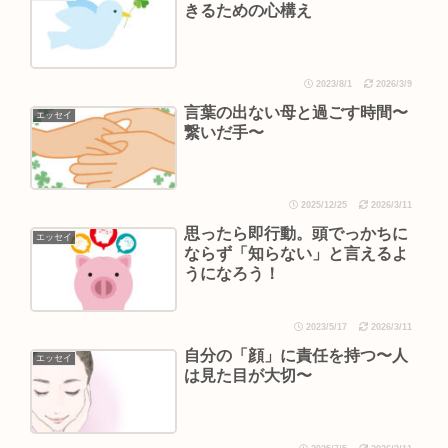
きるための心構え
2023/8/1
2026/3/9
言葉の出ない母と過ごす時間〜
エッセイ
繋いだ手〜
2025/12/25
2026/3/11
思ったら即行動。頭でっかちに
エッセイ
ならず「知らない」と言えるよ
うになろう！
2023/5/17
2026/3/11
自分の「顔」に責任を持つ〜人
エッセイ
は見た目が大切〜