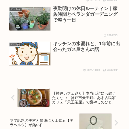
2025/7/5
2026/3/11
夜勤明けの休日ルーティン｜家
エッセイ
族時間とベランダガーデニング
で整う一日
2026/4/3
キッチンの水漏れと、1年前に出
エッセイ
会ったガス屋さんの話
2025/11/20
2026/3/11
【神戸カフェ巡り】本当は誰にも教え
たくない 神戸市天王町にある古民家
カフェ「天王茶屋」で癒やしのひとと
き
巷で話題の美容と健康に人工鉱石【テ
ラヘルツ】が熱い件