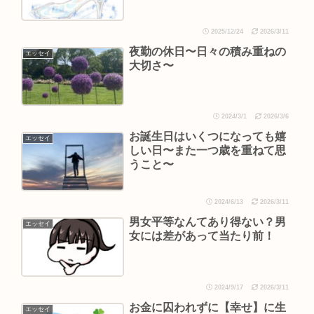
2025/12/24
2026/3/11
夜勤の休日〜日々の積み重ねの
エッセイ
大切さ〜
2024/3/1
2026/3/6
お誕生日はいくつになっても嬉
エッセイ
しい日〜また一つ歳を重ねて思
うこと〜
2024/6/13
2026/3/11
男女平等なんてあり得ない？男
エッセイ
女には差があって当たり前！
2024/9/17
2026/3/11
お金に囚われずに【幸せ】に生
エッセイ