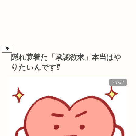
PR
隠れ蓑着た「承認欲求」本当はや
りたいんです⁉︎
エッセイ