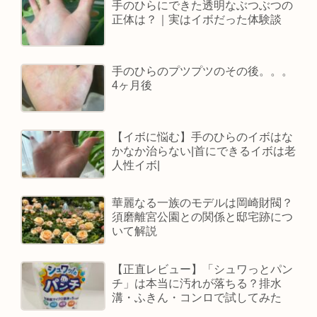
手のひらにできた透明なぶつぶつの
正体は？｜実はイボだった体験談
手のひらのプツプツのその後。。。
4ヶ月後
【イボに悩む】手のひらのイボはな
かなか治らない|首にできるイボは老
人性イボ|
華麗なる一族のモデルは岡崎財閥？
須磨離宮公園との関係と邸宅跡につ
いて解説
【正直レビュー】「シュワっとパン
チ」は本当に汚れが落ちる？排水
溝・ふきん・コンロで試してみた