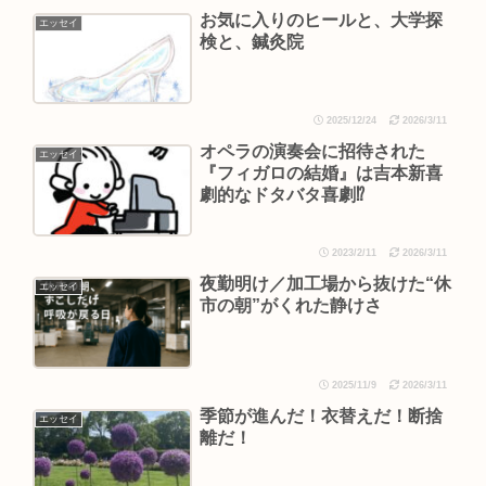
お気に入りのヒールと、大学探
エッセイ
検と、鍼灸院
2025/12/24
2026/3/11
オペラの演奏会に招待された
エッセイ
『フィガロの結婚』は吉本新喜
劇的なドタバタ喜劇⁉︎
2023/2/11
2026/3/11
夜勤明け／加工場から抜けた“休
エッセイ
市の朝”がくれた静けさ
2025/11/9
2026/3/11
季節が進んだ！衣替えだ！断捨
エッセイ
離だ！