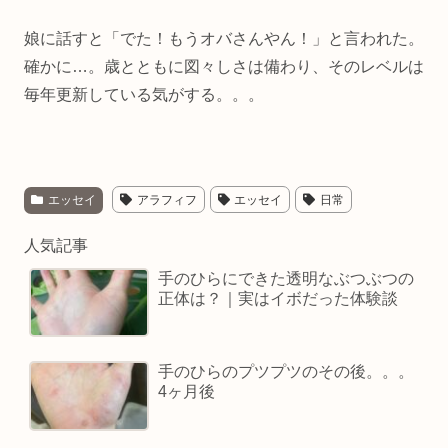
娘に話すと「でた！もうオバさんやん！」と言われた。
確かに…。歳とともに図々しさは備わり、そのレベルは
毎年更新している気がする。。。
エッセイ
アラフィフ
エッセイ
日常
人気記事
手のひらにできた透明なぶつぶつの
正体は？｜実はイボだった体験談
手のひらのプツプツのその後。。。
4ヶ月後