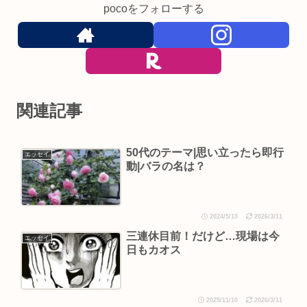
pocoをフォローする
関連記事
50代のテーマ|思い立ったら即行
エッセイ
動|バラの名は？
2024/5/19
2026/3/11
三連休目前！だけど…現場は今
エッセイ
日もカオス
2025/11/10
2026/3/11