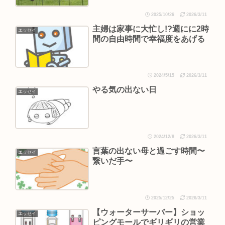
2025/10/26
2026/3/11
主婦は家事に大忙し!?週にに2時
エッセイ
間の自由時間で幸福度をあげる
2024/5/15
2026/3/11
やる気の出ない日
エッセイ
2024/12/8
2026/3/11
言葉の出ない母と過ごす時間〜
エッセイ
繋いだ手〜
2025/12/25
2026/3/11
【ウォーターサーバー】ショッ
エッセイ
ピングモールでギリギリの営業