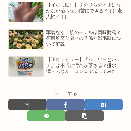
【イボに悩む】手のひらのイボはな
かなか治らない|首にできるイボは老
人性イボ|
華麗なる一族のモデルは岡崎財閥？
須磨離宮公園との関係と邸宅跡につ
いて解説
【正直レビュー】「シュワっとパン
チ」は本当に汚れが落ちる？排水
溝・ふきん・コンロで試してみた
シェアする