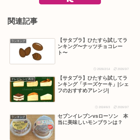
関連記事
【サタプラ】ひたすら試してラ
ランキング
ンキング〜ナッツチョコレー
ト〜
2026/2/14
2026/3/7
【サタプラ】ひたすら試してラ
テレビレシピ再現
ンキング「チーズケーキ」|シェ
フのおすすめアレンジ|
2024/6/3
2026/3/7
セブンイレブンvsローソン 本
ランキング
当に美味しいモンブランは？