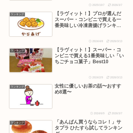
2025/10/7
2026/3/7
【ラヴィット！】プロが選んだ
ランキング
スーパー・コンビニで買える一
番美味しい冷凍唐揚げランキン
グ
2024/4/8
2026/3/13
【ラヴィット！】スーパー・コ
ランキング
ンビニで買える1番美味しい「い
ちごチョコ菓子」Best10
2024/2/9
2026/3/13
女性に優しいお茶の話〜おすす
ランキング
め8選〜
2024/6/9
2026/3/7
「あんぱん買うならコレ！」サ
ランキング
タプラ ひたすら試してランキン