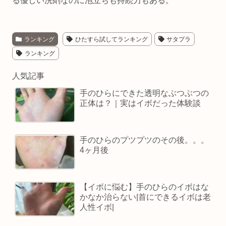
る優しい洗剤なのに泡立ちも持続力もある。
ランキング
ひたすら試してランキング
サタプラ
ランキング
人気記事
手のひらにできた透明なぶつぶつの
正体は？｜実はイボだった体験談
手のひらのプツプツのその後。。。
4ヶ月後
【イボに悩む】手のひらのイボはな
かなか治らない|首にできるイボは老
人性イボ|