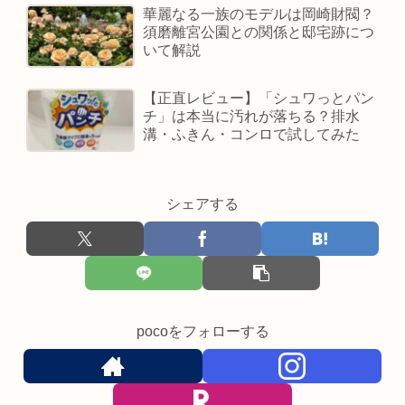
華麗なる一族のモデルは岡崎財閥？
須磨離宮公園との関係と邸宅跡につ
いて解説
【正直レビュー】「シュワっとパン
チ」は本当に汚れが落ちる？排水
溝・ふきん・コンロで試してみた
シェアする
pocoをフォローする