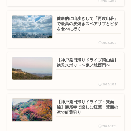
2025/4/17
健康的に山歩きして「再度山荘」
で最高の炭焼きスペアリブとピザ
を食べに行く
2025/3/20
【神戸発日帰りドライブ岡山編】
絶景スポット〜鬼ノ城西門〜
2025/1/18
【神戸発日帰りドライブ・箕面
編】勝尾寺で楽しむ紅葉・箕面の
滝で紅葉狩り
2024/12/5