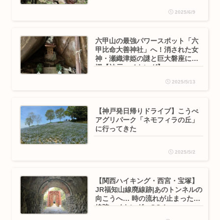
2025/6/9
六甲山の最強パワースポット「六
甲比命大善神社」へ！消された女
神・瀬織津姫の謎と巨大磐座に驚
愕【神戸ハイキング】
2025/5/13
【神戸発日帰りドライブ】こうべ
アグリパーク「ネモフィラの丘」
に行ってきた
2025/5/2
【関西ハイキング・西宮・宝塚】
JR福知山線廃線跡|あのトンネルの
向こうへ… 時の流れが止まった廃
線跡ハイキングへGO！