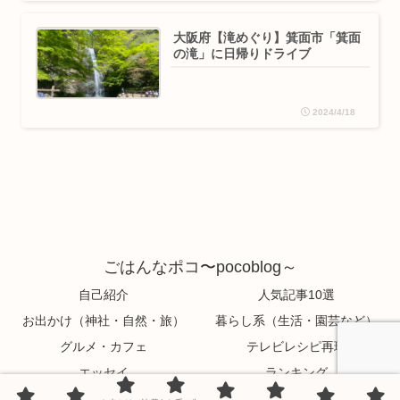
大阪府【滝めぐり】箕面市「箕面
の滝」に日帰りドライブ
2024/4/18
ごはんなポコ〜pocoblog～
自己紹介
人気記事10選
お出かけ（神社・自然・旅）
暮らし系（生活・園芸など）
グルメ・カフェ
テレビレシピ再現
エッセイ
ランキング