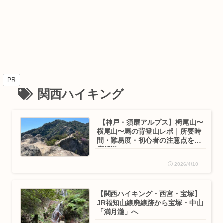
PR
関西ハイキング
【神戸・須磨アルプス】栂尾山〜
横尾山〜馬の背登山レポ｜所要時
間・難易度・初心者の注意点を徹
底解説
2026/4/10
【関西ハイキング・西宮・宝塚】
JR福知山線廃線跡から宝塚・中山
「満月瀧」へ