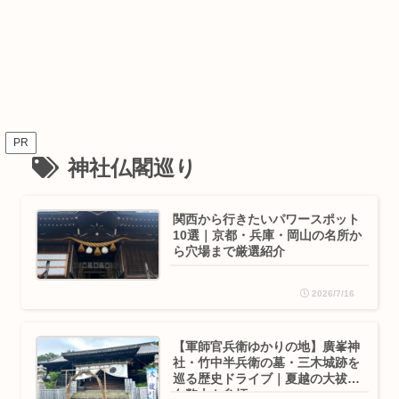
PR
神社仏閣巡り
関西から行きたいパワースポット
10選｜京都・兵庫・岡山の名所か
ら穴場まで厳選紹介
2026/7/16
【軍師官兵衛ゆかりの地】廣峯神
社・竹中半兵衛の墓・三木城跡を
巡る歴史ドライブ｜夏越の大祓と
白幣山も参拝