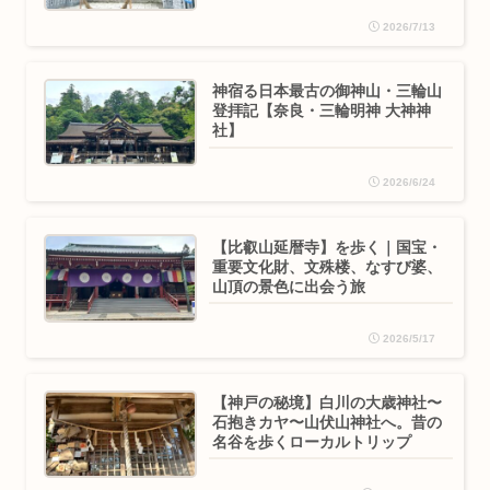
2026/7/13
神宿る日本最古の御神山・三輪山
登拝記【奈良・三輪明神 大神神
社】
2026/6/24
【比叡山延暦寺】を歩く｜国宝・
重要文化財、文殊楼、なすび婆、
山頂の景色に出会う旅
2026/5/17
【神戸の秘境】白川の大歳神社〜
石抱きカヤ〜山伏山神社へ。昔の
名谷を歩くローカルトリップ