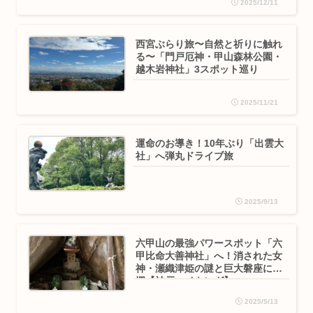
2025/12/11
西宮ぶらり旅〜自然と祈りに触れ
る〜「門戸厄神・甲山森林公園・
越木岩神社」3スポット巡り
2025/11/21
運命のお導き！10年ぶり「出雲大
社」へ弾丸ドライブ旅
2025/9/13
六甲山の最強パワースポット「六
甲比命大善神社」へ！消された女
神・瀬織津姫の謎と巨大磐座に驚
愕【神戸ハイキング】
2025/5/13