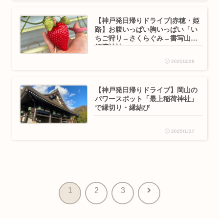
【神戸発日帰りドライブ|赤穂・姫
路】お腹いっぱい胸いっぱい「い
ちご狩り→さくらぐみ→書写山→
須濱神社」
2025/4/28
【神戸発日帰りドライブ】岡山の
パワースポット「最上稲荷神社」
で縁切り・縁結び
2025/1/17
次
1
2
3
へ