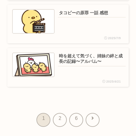
タコピーの原罪 一話 感想
2025/7/9
時を超えて気づく、姉妹の絆と成
長の記録〜アルバム〜
2025/4/21
次
1
2
6
へ