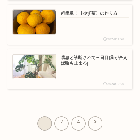
超簡単！【ゆず茶】の作り方
2024/11/26
喘息と診断されて三日目|薬が合え
ば咳も止まる|
2024/10/20
次
1
2
4
へ