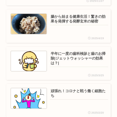
2025/11/27
腸から始まる健康生活！驚きの効
果を発揮する発酵玄米の秘密
2025/4/19
半年に一度の歯科検診と歯のお掃
除|ジェットウォッシャーの効果
は？|
2025/3/25
頑張れ！コロナと戦う働く細胞た
ち
2025/2/20