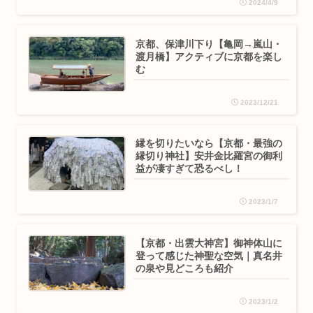
2024/4/9
京都、保津川下り【亀岡→嵐山・
渡月橋】アクティブに京都を楽し
む
2023/12/21
縁を切りたいなら【京都・最強の
縁切り神社】安井金比羅宮の御利
益が凄すぎて恐るべし！
2023/1/7
【京都・出雲大神宮】御神体山に
登って感じた神聖な空気｜真名井
の泉や見どころも紹介
2023/1/2