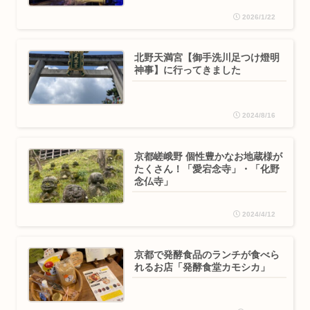
2026/1/22
北野天満宮【御手洗川足つけ燈明
神事】に行ってきました
2024/8/16
京都嵯峨野 個性豊かなお地蔵様が
たくさん！「愛宕念寺」・「化野
念仏寺」
2024/4/12
京都で発酵食品のランチが食べら
れるお店「発酵食堂カモシカ」