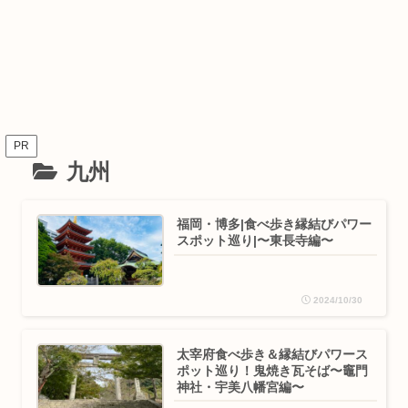
PR
九州
福岡・博多|食べ歩き縁結びパワー
スポット巡り|〜東長寺編〜
2024/10/30
太宰府食べ歩き＆縁結びパワース
ポット巡り！鬼焼き瓦そば〜竈門
神社・宇美八幡宮編〜